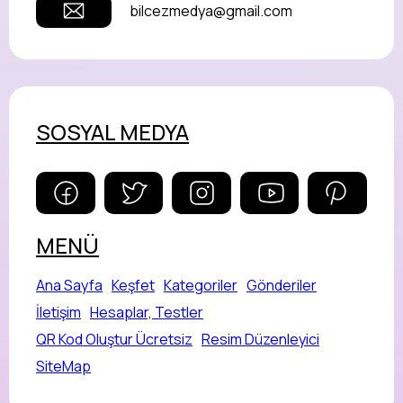
bilcezmedya@gmail.com
SOSYAL MEDYA
MENÜ
Ana Sayfa
Keşfet
Kategoriler
Gönderiler
İletişim
Hesaplar, Testler
QR Kod Oluştur Ücretsiz
Resim Düzenleyici
SiteMap