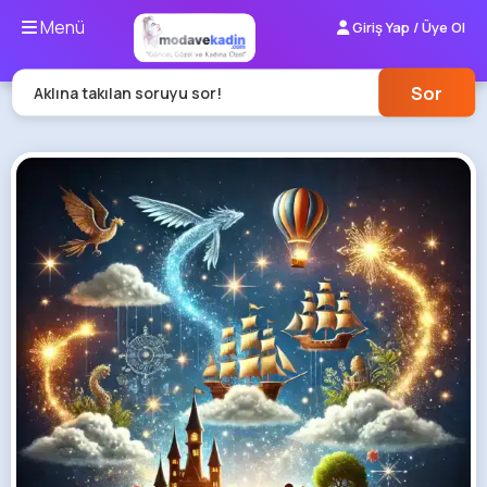
Menü
Giriş Yap / Üye Ol
Sor
Aklına takılan soruyu sor!