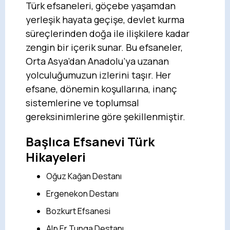
Türk efsaneleri, göçebe yaşamdan
yerleşik hayata geçişe, devlet kurma
süreçlerinden doğa ile ilişkilere kadar
zengin bir içerik sunar. Bu efsaneler,
Orta Asya’dan Anadolu’ya uzanan
yolculuğumuzun izlerini taşır. Her
efsane, dönemin koşullarına, inanç
sistemlerine ve toplumsal
gereksinimlerine göre şekillenmiştir.
Başlıca Efsanevi Türk
Hikayeleri
Oğuz Kağan Destanı
Ergenekon Destanı
Bozkurt Efsanesi
Alp Er Tunga Destanı