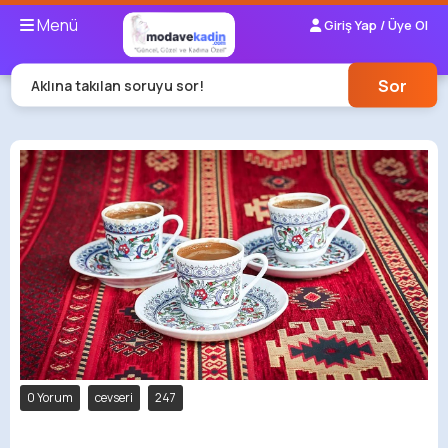
Menü
Giriş Yap / Üye Ol
Sor
Aklına takılan soruyu sor!
0 Yorum
cevseri
247