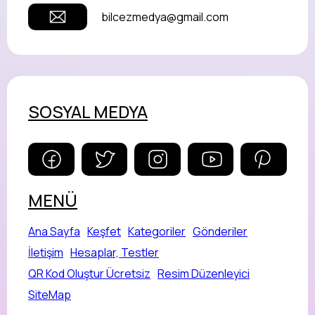
bilcezmedya@gmail.com
SOSYAL MEDYA
MENÜ
Ana Sayfa
Keşfet
Kategoriler
Gönderiler
İletişim
Hesaplar, Testler
QR Kod Oluştur Ücretsiz
Resim Düzenleyici
SiteMap