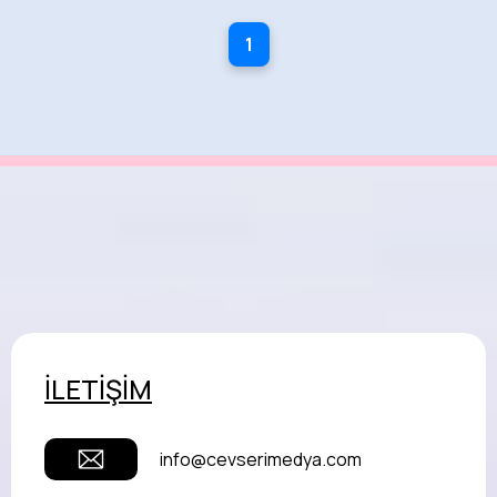
1
İLETİŞİM
info@cevserimedya.com