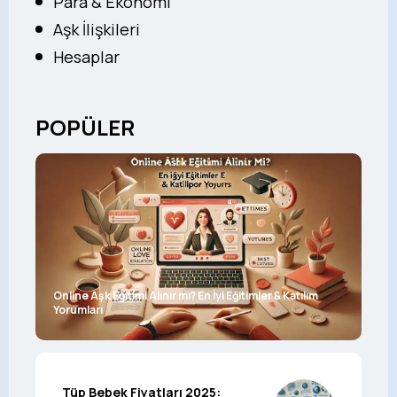
Para & Ekonomi
Aşk İlişkileri
Hesaplar
POPÜLER
Online Aşk Eğitimi Alınır mı? En İyi Eğitimler & Katılım
Yorumları
Tüp Bebek Fiyatları 2025: