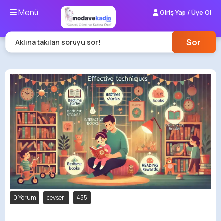
Menü
Giriş Yap / Üye Ol
Sor
Aklına takılan soruyu sor!
0 Yorum
cevseri
455