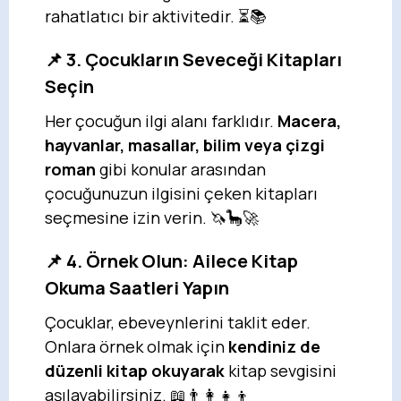
rahatlatıcı bir aktivitedir. ⏳📚
📌 3. Çocukların Seveceği Kitapları
Seçin
Her çocuğun ilgi alanı farklıdır.
Macera,
hayvanlar, masallar, bilim veya çizgi
roman
gibi konular arasından
çocuğunuzun ilgisini çeken kitapları
seçmesine izin verin. 🦄🦕🚀
📌 4. Örnek Olun: Ailece Kitap
Okuma Saatleri Yapın
Çocuklar, ebeveynlerini taklit eder.
Onlara örnek olmak için
kendiniz de
düzenli kitap okuyarak
kitap sevgisini
aşılayabilirsiniz. 📖👨‍👩‍👧‍👦