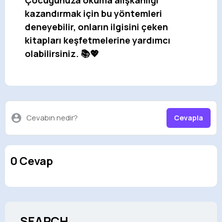
Çocuğunuza okuma alışkanlığı
kazandırmak için bu yöntemleri
deneyebilir, onların ilgisini çeken
kitapları keşfetmelerine yardımcı
olabilirsiniz. 📚💖
Cevabın nedir?
Cevapla
0 Cevap
SEARCH