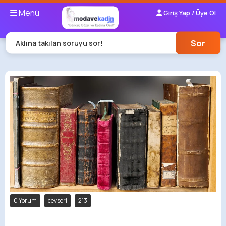
Menü
Giriş Yap / Üye Ol
Sor
Aklına takılan soruyu sor!
0 Yorum
cevseri
213