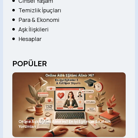
Cinsel Yaşam
Temizlik İpuçları
Para & Ekonomi
Aşk İlişkileri
Hesaplar
POPÜLER
Online Aşk Eğitimi Alınır mı? En İyi Eğitimler & Katılım
Yorumları