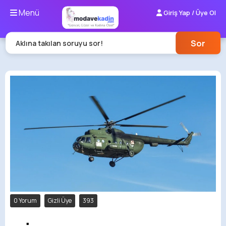
Menü
Giriş Yap / Üye Ol
Sor
Aklına takılan soruyu sor!
0 Yorum
Gizli Üye
393