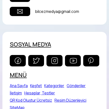
bilcezmedya@gmail.com
SOSYAL MEDYA
MENÜ
Ana Sayfa
Keşfet
Kategoriler
Gönderiler
İletişim
Hesaplar, Testler
QR Kod Oluştur Ücretsiz
Resim Düzenleyici
SiteMap