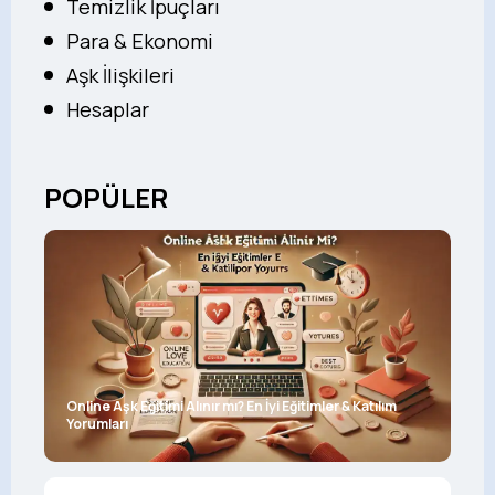
Temizlik İpuçları
Para & Ekonomi
Aşk İlişkileri
Hesaplar
POPÜLER
Online Aşk Eğitimi Alınır mı? En İyi Eğitimler & Katılım
Yorumları