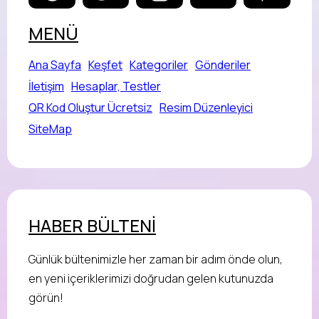
MENÜ
Ana Sayfa
Keşfet
Kategoriler
Gönderiler
İletişim
Hesaplar, Testler
QR Kod Oluştur Ücretsiz
Resim Düzenleyici
SiteMap
HABER BÜLTENİ
Günlük bültenimizle her zaman bir adım önde olun,
en yeni içeriklerimizi doğrudan gelen kutunuzda
görün!