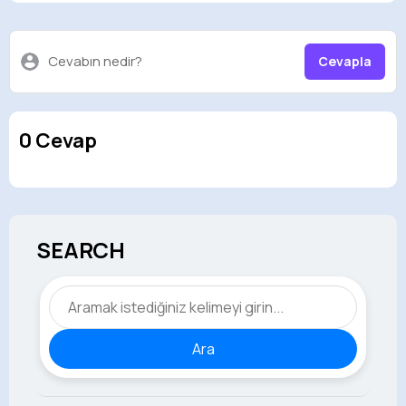
Cevabın nedir?
Cevapla
0 Cevap
SEARCH
Ara