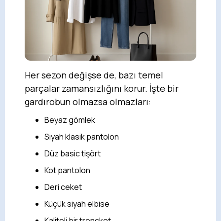
Her sezon değişse de, bazı temel
parçalar zamansızlığını korur. İşte bir
gardırobun olmazsa olmazları:
Beyaz gömlek
Siyah klasik pantolon
Düz basic tişört
Kot pantolon
Deri ceket
Küçük siyah elbise
Kaliteli bir trençkot