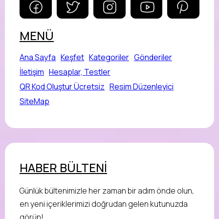
MENÜ
Ana Sayfa
Keşfet
Kategoriler
Gönderiler
İletişim
Hesaplar, Testler
QR Kod Oluştur Ücretsiz
Resim Düzenleyici
SiteMap
HABER BÜLTENİ
Günlük bültenimizle her zaman bir adım önde olun,
en yeni içeriklerimizi doğrudan gelen kutunuzda
görün!