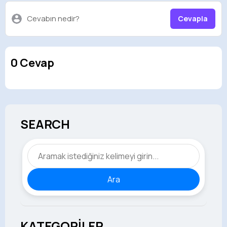
Cevabın nedir?
Cevapla
0 Cevap
SEARCH
Ara
KATEGORİLER