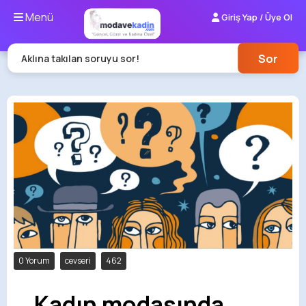
Menü
Giriş Yap / Üye Ol
Sor
Aklına takılan soruyu sor!
0 Yorum
cevseri
462
Kadın modasında