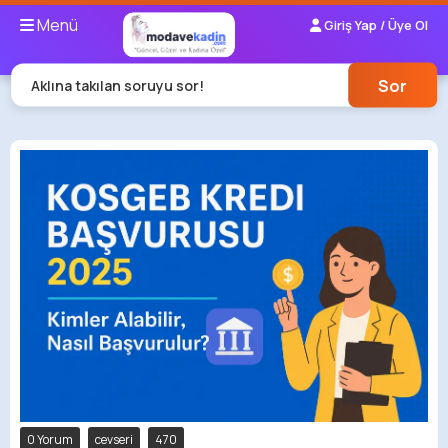
Menü
Giriş Yap / Üye Ol
Sor
Aklına takılan soruyu sor!
0 Yorum
cevseri
470