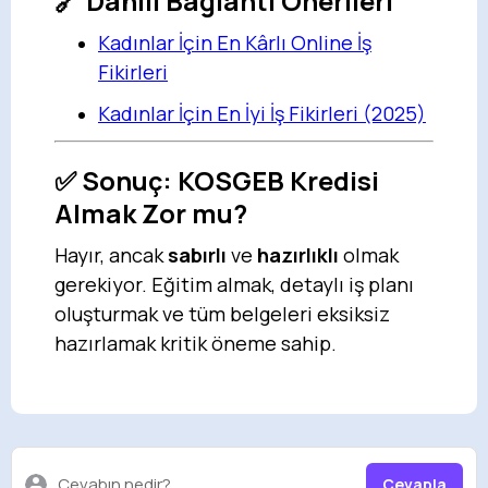
🔗 Dahili Bağlantı Önerileri
Kadınlar İçin En Kârlı Online İş
Fikirleri
Kadınlar İçin En İyi İş Fikirleri (2025)
✅ Sonuç: KOSGEB Kredisi
Almak Zor mu?
Hayır, ancak
sabırlı
ve
hazırlıklı
olmak
gerekiyor. Eğitim almak, detaylı iş planı
oluşturmak ve tüm belgeleri eksiksiz
hazırlamak kritik öneme sahip.
Cevabın nedir?
Cevapla