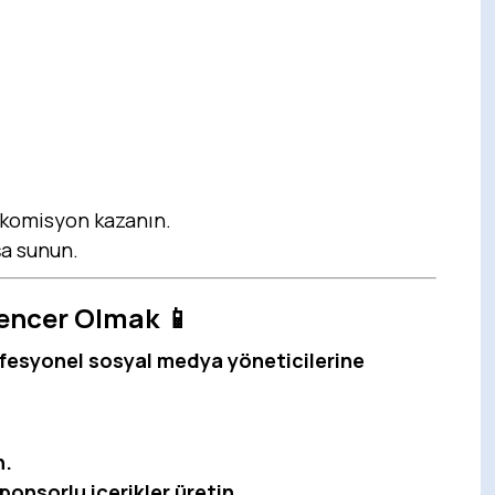
k komisyon kazanın.
şa sunun.
uencer Olmak
📱
fesyonel sosyal medya yöneticilerine
n.
onsorlu içerikler üretin.