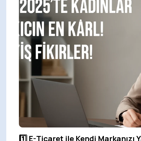
1️⃣ E-Ticaret ile Kendi Markanızı 