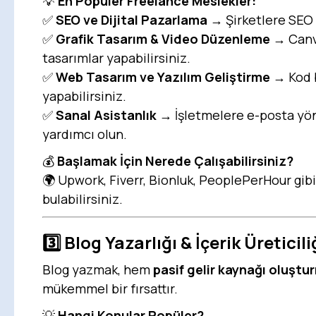
💡
En Popüler Freelance Meslekler:
✅
SEO ve Dijital Pazarlama
→ Şirketlere SEO d
✅
Grafik Tasarım & Video Düzenleme
→ Canva
tasarımlar yapabilirsiniz.
✅
Web Tasarım ve Yazılım Geliştirme
→ Kod b
yapabilirsiniz.
✅
Sanal Asistanlık
→ İşletmelere e-posta yön
yardımcı olun.
💰
Başlamak İçin Nerede Çalışabilirsiniz?
🌍 Upwork, Fiverr, Bionluk, PeoplePerHour gib
bulabilirsiniz.
3️⃣ Blog Yazarlığı & İçerik Üreticili
Blog yazmak, hem
pasif gelir kaynağı oluştu
mükemmel bir fırsattır.
💡
Hangi Konular Popüler?