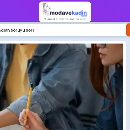
akılan soruyu sor!