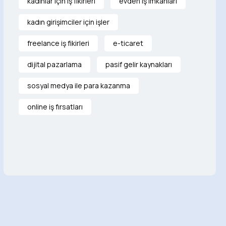
kadınlar için iş fikirleri
evden iş imkanları
kadın girişimciler için işler
freelance iş fikirleri
e-ticaret
dijital pazarlama
pasif gelir kaynakları
sosyal medya ile para kazanma
online iş fırsatları