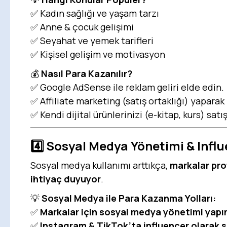
✅ Kadın sağlığı ve yaşam tarzı
✅ Anne & çocuk gelişimi
✅ Seyahat ve yemek tarifleri
✅ Kişisel gelişim ve motivasyon
💰
Nasıl Para Kazanılır?
✅ Google AdSense ile reklam geliri elde edin.
✅ Affiliate marketing (satış ortaklığı) yapara
✅ Kendi dijital ürünlerinizi (e-kitap, kurs) satı
4️⃣ Sosyal Medya Yönetimi & Infl
Sosyal medya kullanımı arttıkça,
markalar pro
ihtiyaç duyuyor
.
💡
Sosyal Medya ile Para Kazanma Yolları:
✅
Markalar için sosyal medya yönetimi yapı
✅
Instagram & TikTok’ta influencer olarak sp