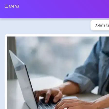
Menü
Aklına t