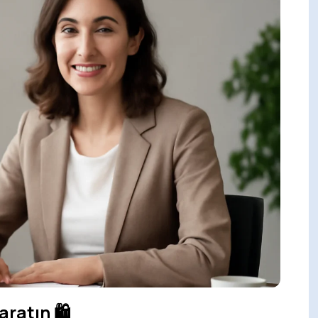
Yaratın
🛍️