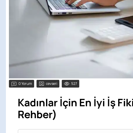
0 Yorum
cevseri
527
Kadınlar İçin En İyi İş Fi
Rehber)