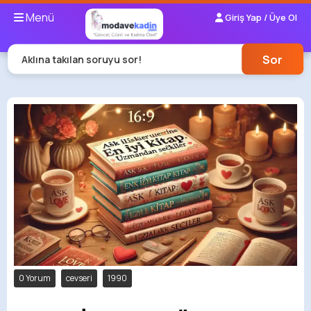
Menü
Giriş Yap / Üye Ol
Sor
Aklına takılan soruyu sor!
0 Yorum
cevseri
1990