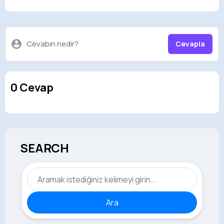
Cevabın nedir?
Cevapla
0 Cevap
SEARCH
Ara