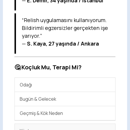
—
E. Demir, 34 yaşında / İstanbul
“Relish uygulamasını kullanıyorum.
Bildirimli egzersizler gerçekten işe
yarıyor.”
—
S. Kaya, 27 yaşında / Ankara
🤔 Koçluk Mu, Terapi Mi?
Odağı
Bugün & Gelecek
Geçmiş & Kök Neden