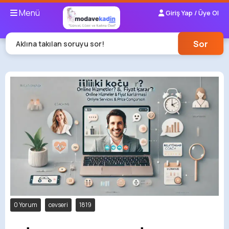
Menü
Giriş Yap / Üye Ol
Sor
Aklına takılan soruyu sor!
0 Yorum
cevseri
1819