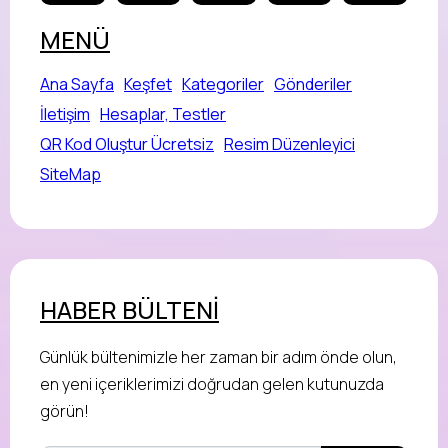
MENÜ
Ana Sayfa
Keşfet
Kategoriler
Gönderiler
İletişim
Hesaplar, Testler
QR Kod Oluştur Ücretsiz
Resim Düzenleyici
SiteMap
HABER BÜLTENİ
Günlük bültenimizle her zaman bir adım önde olun,
en yeni içeriklerimizi doğrudan gelen kutunuzda
görün!