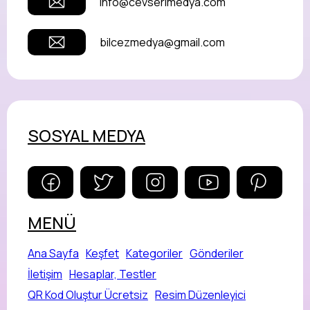
info@cevserimedya.com
bilcezmedya@gmail.com
SOSYAL MEDYA
MENÜ
Ana Sayfa
Keşfet
Kategoriler
Gönderiler
İletişim
Hesaplar, Testler
QR Kod Oluştur Ücretsiz
Resim Düzenleyici