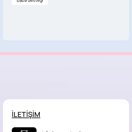
baba desteği
İLETİŞİM