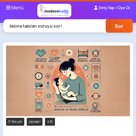
Menü
Giriş Yap / Üye Ol
Sor
Aklına takılan soruyu sor!
0 Yorum
cevseri
415