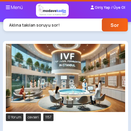
Menü
Giriş Yap / Üye Ol
Sor
Aklına takılan soruyu sor!
0 Yorum
cevseri
1157