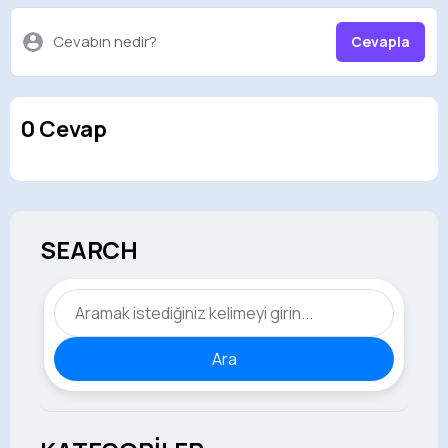
Cevabın nedir?
Cevapla
0 Cevap
SEARCH
Ara