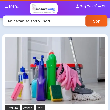
Menü
Giriş Yap / Üye Ol
Sor
Aklına takılan soruyu sor!
0 Yorum
cevseri
252