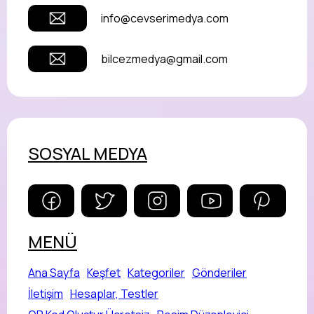
info@cevserimedya.com
bilcezmedya@gmail.com
SOSYAL MEDYA
MENÜ
Ana Sayfa
Keşfet
Kategoriler
Gönderiler
İletişim
Hesaplar, Testler