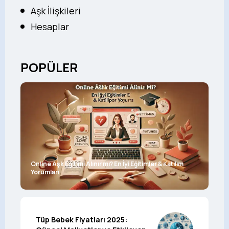
Aşk İlişkileri
Hesaplar
POPÜLER
Online Aşk Eğitimi Alınır mı? En İyi Eğitimler & Katılım
Yorumları
Tüp Bebek Fiyatları 2025: