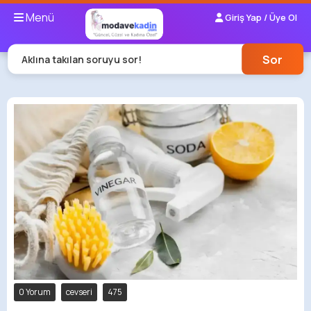
Menü
Giriş Yap / Üye Ol
Sor
Aklına takılan soruyu sor!
0 Yorum
cevseri
475