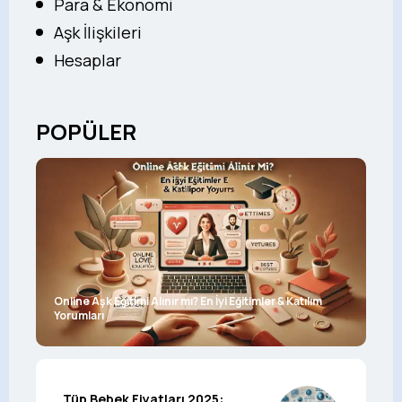
Para & Ekonomi
Aşk İlişkileri
Hesaplar
POPÜLER
Online Aşk Eğitimi Alınır mı? En İyi Eğitimler & Katılım
Yorumları
Tüp Bebek Fiyatları 2025: