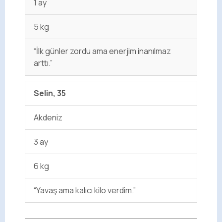
1 ay
5 kg
“İlk günler zordu ama enerjim inanılmaz
arttı.”
Selin, 35
Akdeniz
3 ay
6 kg
“Yavaş ama kalıcı kilo verdim.”