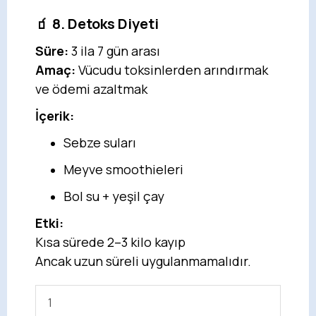
🧃 8. Detoks Diyeti
Süre:
3 ila 7 gün arası
Amaç:
Vücudu toksinlerden arındırmak
ve ödemi azaltmak
İçerik:
Sebze suları
Meyve smoothieleri
Bol su + yeşil çay
Etki:
Kısa sürede 2–3 kilo kayıp
Ancak uzun süreli uygulanmamalıdır.
1