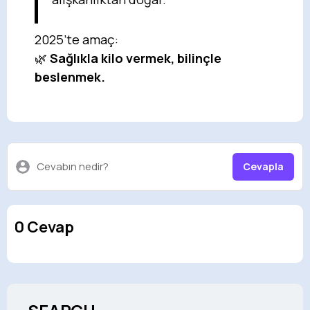
2025’te amaç:
🌿
Sağlıkla kilo vermek, bilinçle
beslenmek.
Cevabın nedir?
Cevapla
0 Cevap