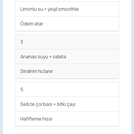
Limonlu su + yeşil smoothie
Ödem atar
3
Ananas suyu + salata
Sindirim hızlanır
5
Sebze çorbası + bitki çayı
Hafifleme hissi