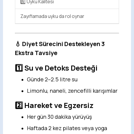
5️⃣ Uyku Kalitesi
Zayıflamada uyku da rol oynar
💧 Diyet Sürecini Destekleyen 3
Ekstra Tavsiye
1️⃣ Su ve Detoks Desteği
Günde 2–2.5 litre su
Limonlu, naneli, zencefilli karışımlar
2️⃣ Hareket ve Egzersiz
Her gün 30 dakika yürüyüş
Haftada 2 kez pilates veya yoga