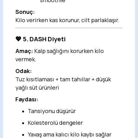
smoothie
Sonuç:
Kilo verirken kas korunur, cilt parlaklaşır.
💖 5. DASH Diyeti
Amaç:
Kalp sağlığını korurken kilo
vermek.
Odak:
Tuz kısıtlaması + tam tahıllar + düşük
yağlı süt ürünleri
Faydası:
Tansiyonu düşürür
Kolesterolü dengeler
Yavaş ama kalıcı kilo kaybı sağlar