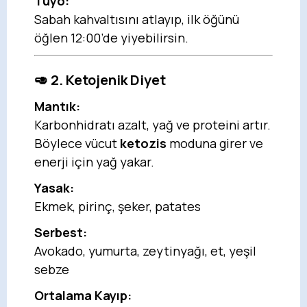
Tüyo:
Sabah kahvaltısını atlayıp, ilk öğünü
öğlen 12:00’de yiyebilirsin.
🥑 2. Ketojenik Diyet
Mantık:
Karbonhidratı azalt, yağ ve proteini artır.
Böylece vücut
ketozis
moduna girer ve
enerji için yağ yakar.
Yasak:
Ekmek, pirinç, şeker, patates
Serbest:
Avokado, yumurta, zeytinyağı, et, yeşil
sebze
Ortalama Kayıp: