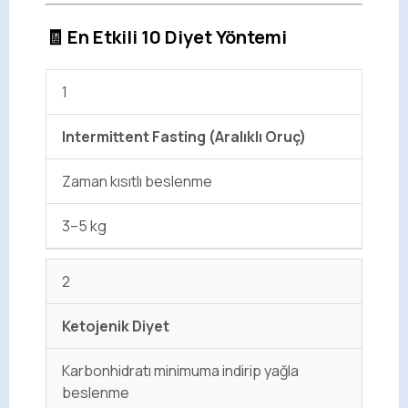
🧾 En Etkili 10 Diyet Yöntemi
1
Intermittent Fasting (Aralıklı Oruç)
Zaman kısıtlı beslenme
3–5 kg
2
Ketojenik Diyet
Karbonhidratı minimuma indirip yağla
beslenme