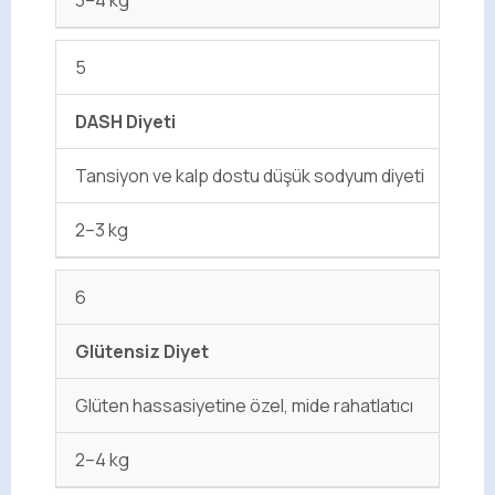
3–4 kg
5
DASH Diyeti
Tansiyon ve kalp dostu düşük sodyum diyeti
2–3 kg
6
Glütensiz Diyet
Glüten hassasiyetine özel, mide rahatlatıcı
2–4 kg