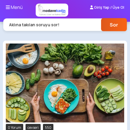
Menü
Giriş Yap / Üye Ol
Sor
Aklına takılan soruyu sor!
0 Yorum
cevseri
550