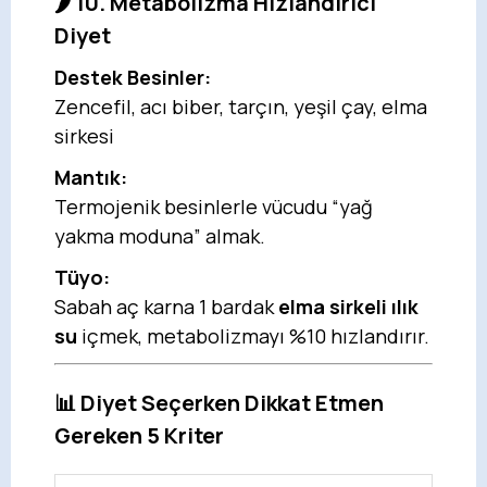
🌶️ 10. Metabolizma Hızlandırıcı
Diyet
Destek Besinler:
Zencefil, acı biber, tarçın, yeşil çay, elma
sirkesi
Mantık:
Termojenik besinlerle vücudu “yağ
yakma moduna” almak.
Tüyo:
Sabah aç karna 1 bardak
elma sirkeli ılık
su
içmek, metabolizmayı %10 hızlandırır.
📊 Diyet Seçerken Dikkat Etmen
Gereken 5 Kriter