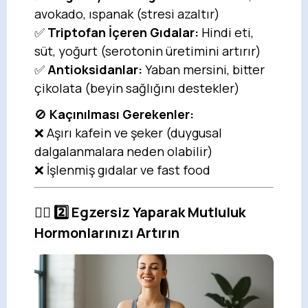
avokado, ıspanak (stresi azaltır)
✅
Triptofan İçeren Gıdalar:
Hindi eti,
süt, yoğurt (serotonin üretimini artırır)
✅
Antioksidanlar:
Yaban mersini, bitter
çikolata (beyin sağlığını destekler)
🚫
Kaçınılması Gerekenler:
❌ Aşırı kafein ve şeker (duygusal
dalgalanmalara neden olabilir)
❌ İşlenmiş gıdalar ve fast food
🧘‍♀️ 2️⃣ Egzersiz Yaparak Mutluluk
Hormonlarınızı Artırın