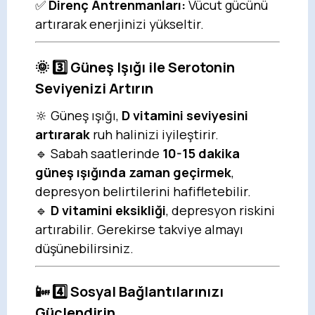
✅
Direnç Antrenmanları:
Vücut gücünü
artırarak enerjinizi yükseltir.
🌞 3️⃣ Güneş Işığı ile Serotonin
Seviyenizi Artırın
🔆 Güneş ışığı,
D vitamini seviyesini
artırarak
ruh halinizi iyileştirir.
🔹 Sabah saatlerinde
10-15 dakika
güneş ışığında zaman geçirmek
,
depresyon belirtilerini hafifletebilir.
🔹
D vitamini eksikliği
, depresyon riskini
artırabilir. Gerekirse takviye almayı
düşünebilirsiniz.
📴 4️⃣ Sosyal Bağlantılarınızı
Güçlendirin