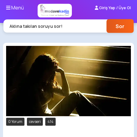
Menü
Giriş Yap / Üye Ol
Sor
Aklına takılan soruyu sor!
0 Yorum
cevseri
414