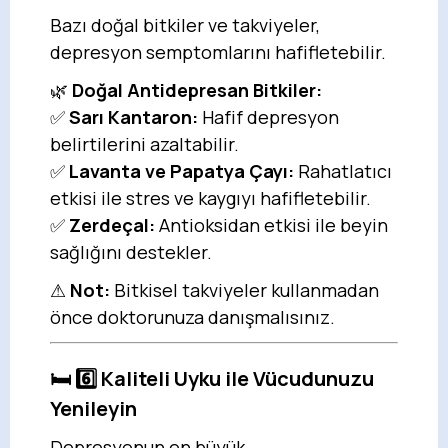
Bazı doğal bitkiler ve takviyeler,
depresyon semptomlarını hafifletebilir.
🌿
Doğal Antidepresan Bitkiler:
✅
Sarı Kantaron:
Hafif depresyon
belirtilerini azaltabilir.
✅
Lavanta ve Papatya Çayı:
Rahatlatıcı
etkisi ile stres ve kaygıyı hafifletebilir.
✅
Zerdeçal:
Antioksidan etkisi ile beyin
sağlığını destekler.
⚠
Not:
Bitkisel takviyeler kullanmadan
önce doktorunuza danışmalısınız.
🛏️ 6️⃣ Kaliteli Uyku ile Vücudunuzu
Yenileyin
Depresyonun en büyük