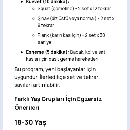
Kuvvet (10 dakika):
Squat (çömelme) - 2 set x 12 tekrar
Şınav (diz üstü veya normal) - 2 set x
8 tekrar
Plank (karın kası için) - 2 set x 30
saniye
Esneme (5 dakika):
Bacak, kol ve sırt
kasları için basit germe hareketleri
Bu program, yeni başlayanlar için
uygundur. İlerledikçe set ve tekrar
sayıları artırılabilir.
Farklı Yaş Grupları İçin Egzersiz
Önerileri
18-30 Yaş