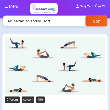
Menü
Giriş Yap / Üye Ol
Sor
Aklına takılan soruyu sor!
0 Yorum
cevseri
199