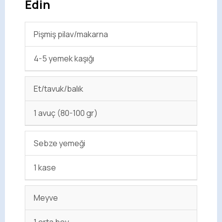
Edin
Pişmiş pilav/makarna
4-5 yemek kaşığı
Et/tavuk/balık
1 avuç (80-100 gr)
Sebze yemeği
1 kase
Meyve
1 orta boy