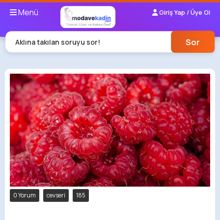
Menü
Giriş Yap / Üye Ol
Sor
Aklına takılan soruyu sor!
0 Yorum
cevseri
185