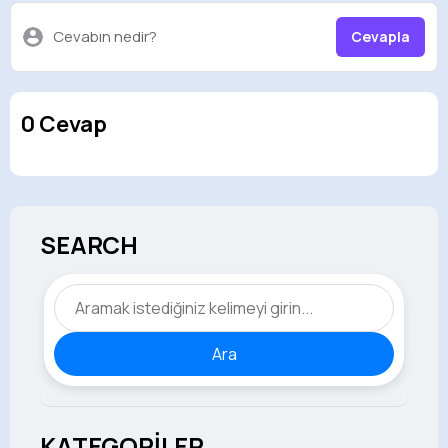
Cevabın nedir?
Cevapla
0 Cevap
SEARCH
Ara
KATEGORİLER