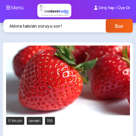
Menü
Giriş Yap / Üye Ol
Sor
Aklına takılan soruyu sor!
0 Yorum
cevseri
195