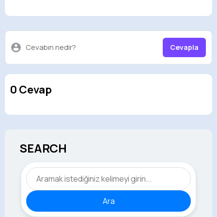
Cevabın nedir?
Cevapla
0 Cevap
SEARCH
Ara