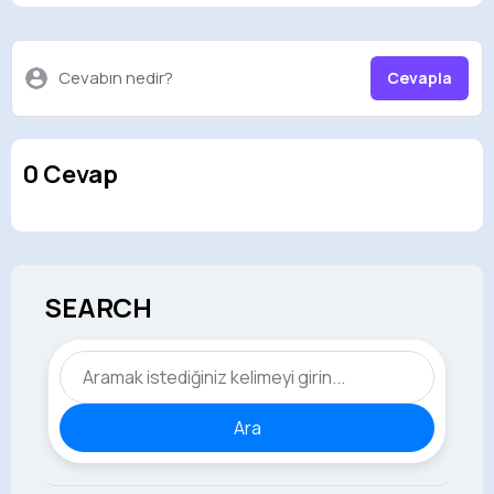
Cevabın nedir?
Cevapla
0 Cevap
SEARCH
Ara