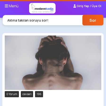
Menü
Giriş Yap / Üye Ol
Sor
Aklına takılan soruyu sor!
0 Yorum
cevseri
196