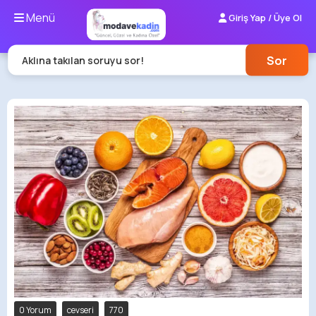
Menü
Giriş Yap / Üye Ol
Sor
Aklına takılan soruyu sor!
0 Yorum
cevseri
770