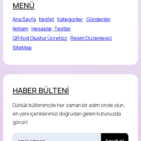
MENÜ
Ana Sayfa
Keşfet
Kategoriler
Gönderiler
İletişim
Hesaplar, Testler
QR Kod Oluştur Ücretsiz
Resim Düzenleyici
SiteMap
HABER BÜLTENİ
Günlük bültenimizle her zaman bir adım önde olun,
en yeni içeriklerimizi doğrudan gelen kutunuzda
görün!