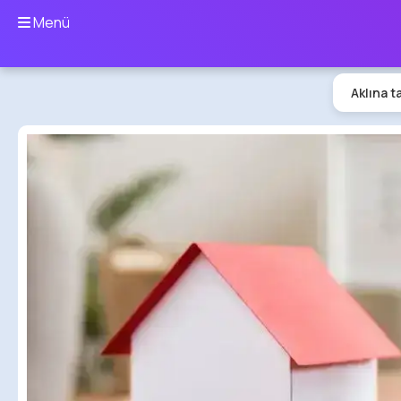
Menü
Aklına t