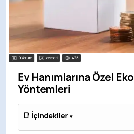
0 Yorum
cevseri
438
Ev Hanımlarına Özel Ek
Yöntemleri
📑 İçindekiler