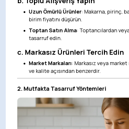
b.
Toplu Alışveriş Yapın
Uzun Ömürlü Ürünler
: Makarna, pirinç, b
birim fiyatını düşürün.
Toptan Satın Alma
: Toptancılardan veya
tasarruf edin.
c.
Markasız Ürünleri Tercih Edin
Market Markaları
: Markasız veya market m
ve kalite açısından benzerdir.
2.
Mutfakta Tasarruf Yöntemleri