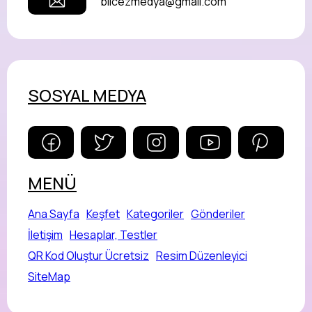
bilcezmedya@gmail.com
SOSYAL MEDYA
MENÜ
Ana Sayfa
Keşfet
Kategoriler
Gönderiler
İletişim
Hesaplar, Testler
QR Kod Oluştur Ücretsiz
Resim Düzenleyici
SiteMap