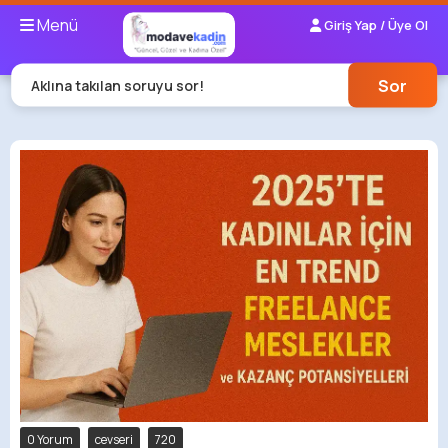
Menü
Giriş Yap / Üye Ol
Sor
Aklına takılan soruyu sor!
0 Yorum
cevseri
720