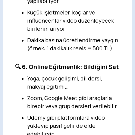
yapılabiliyor
Küçük işletmeler, koçlar ve
influencer'lar video düzenleyecek
birilerini arıyor
Dakika başına ücretlendirme yaygın
(örnek: 1 dakikalık reels = 500 TL)
🔍 6. Online Eğitmenlik: Bildiğini Sat
Yoga, çocuk gelişimi, dil dersi,
makyaj eğitimi…
Zoom, Google Meet gibi araçlarla
birebir veya grup dersleri verilebilir
Udemy gibi platformlara video
yükleyip pasif gelir de elde
edebilirsin