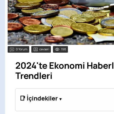
0 Yorum
cevseri
198
2024'te Ekonomi Haberl
Trendleri
📑 İçindekiler