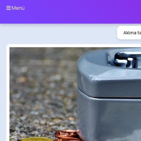
Menü
Aklına t