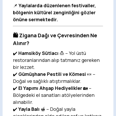
📌
Yaylalarda düzenlenen festivaller,
bölgenin kültürel zenginliğini gözler
önüne sermektedir.
🛍️ Zigana Dağı ve Çevresinden Ne
Alınır?
✔️
Hamsiköy Sütlacı
🍮 – Yol üstü
restoranlarından alıp tatmanız gereken
bir lezzet.
✔️
Gümüşhane Pestili ve Kömesi
🍬 –
Doğal ve sağlıklı atıştırmalıklar.
✔️
El Yapımı Ahşap Hediyelikler
🏡 –
Bölgedeki el sanatları atölyelerinden
alınabilir.
✔️
Yayla Balı
🍯 – Doğal yayla
çiçeklerinden elde edilen saf ve katkısız