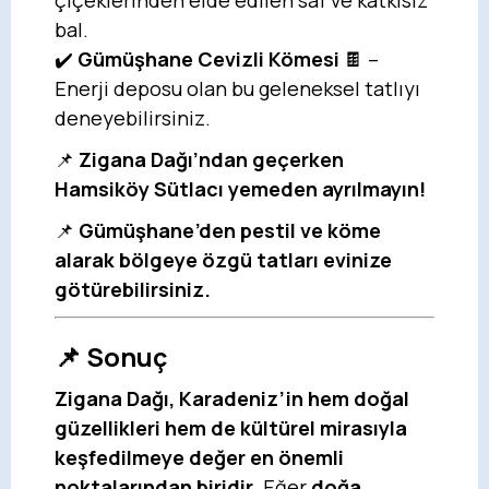
bal.
✔️
Gümüşhane Cevizli Kömesi
🍫 –
Enerji deposu olan bu geleneksel tatlıyı
deneyebilirsiniz.
📌
Zigana Dağı’ndan geçerken
Hamsiköy Sütlacı yemeden ayrılmayın!
📌
Gümüşhane’den pestil ve köme
alarak bölgeye özgü tatları evinize
götürebilirsiniz.
📌 Sonuç
Zigana Dağı, Karadeniz’in hem doğal
güzellikleri hem de kültürel mirasıyla
keşfedilmeye değer en önemli
noktalarından biridir.
Eğer
doğa