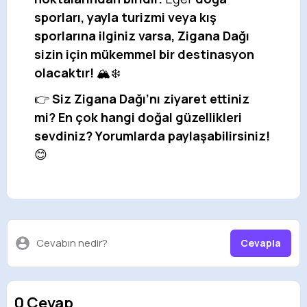
sporları, yayla turizmi veya kış
sporlarına ilginiz varsa, Zigana Dağı
sizin için mükemmel bir destinasyon
olacaktır!
🏔️❄️
👉
Siz Zigana Dağı’nı ziyaret ettiniz
mi? En çok hangi doğal güzellikleri
sevdiniz? Yorumlarda paylaşabilirsiniz!
😊
Cevabın nedir?
Cevapla
0 Cevap