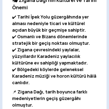
🎭 Zigana Dağı’nın Kültürel ve Tarihi
Önemi
✔️
Tarihi İpek Yolu güzergâhında yer
alması nedeniyle ticari ve kültürel
açıdan büyük bir geçmişe sahiptir.
✔️
Osmanlı ve Bizans dönemlerinde
stratejik bir geçiş noktası olmuştur.
✔️
Zigana çevresindeki yaylalar,
yüzyıllardır Karadeniz yaylacılık
kültürüne ev sahipliği yapmaktadır.
✔️
Bölgedeki köylerde geleneksel
Karadeniz müziği ve horon kültürü hâlâ
canlıdır.
📌
Zigana Dağı, tarih boyunca farklı
medeniyetlerin geçiş güzergâhı
olmuştur.