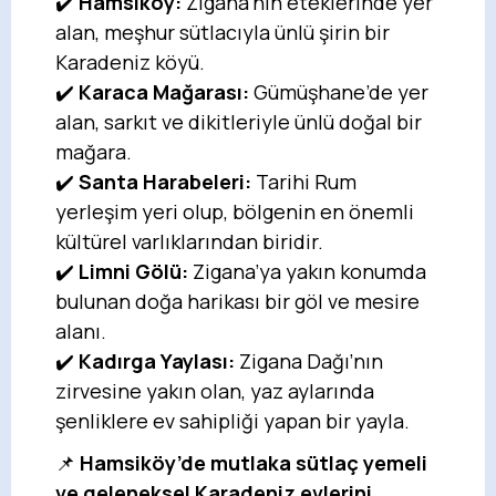
✔️
Hamsiköy:
Zigana’nın eteklerinde yer
alan, meşhur sütlacıyla ünlü şirin bir
Karadeniz köyü.
✔️
Karaca Mağarası:
Gümüşhane’de yer
alan, sarkıt ve dikitleriyle ünlü doğal bir
mağara.
✔️
Santa Harabeleri:
Tarihi Rum
yerleşim yeri olup, bölgenin en önemli
kültürel varlıklarından biridir.
✔️
Limni Gölü:
Zigana’ya yakın konumda
bulunan doğa harikası bir göl ve mesire
alanı.
✔️
Kadırga Yaylası:
Zigana Dağı’nın
zirvesine yakın olan, yaz aylarında
şenliklere ev sahipliği yapan bir yayla.
📌
Hamsiköy’de mutlaka sütlaç yemeli
ve geleneksel Karadeniz evlerini