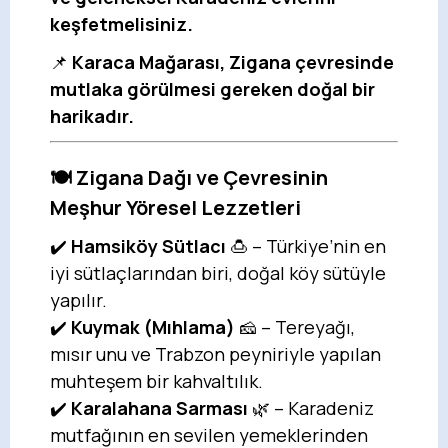
keşfetmelisiniz.
📌
Karaca Mağarası, Zigana çevresinde
mutlaka görülmesi gereken doğal bir
harikadır.
🍽️ Zigana Dağı ve Çevresinin
Meşhur Yöresel Lezzetleri
✔️
Hamsiköy Sütlacı
🍮 – Türkiye’nin en
iyi sütlaçlarından biri, doğal köy sütüyle
yapılır.
✔️
Kuymak (Mıhlama)
🧀 – Tereyağı,
mısır unu ve Trabzon peyniriyle yapılan
muhteşem bir kahvaltılık.
✔️
Karalahana Sarması
🌿 – Karadeniz
mutfağının en sevilen yemeklerinden