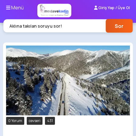
Menü
Giriş Yap / Üye Ol
Sor
Aklına takılan soruyu sor!
0 Yorum
cevseri
431