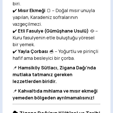
biri.
✔️
Mısır Ekmeği
🍞 – Doğal mısır unuyla
yapılan, Karadeniz sofralarının
vazgeçilmezi.
✔️
Etli Fasulye (Gümüşhane Usulü)
🥘 –
Kuru fasulyenin etle buluştuğu yöresel
bir yemek.
✔️
Yayla Çorbası
🥣 – Yoğurtlu ve pirinçli
hafif ama besleyici bir çorba.
📌
Hamsiköy Sütlacı, Zigana Dağı’nda
mutlaka tatmanız gereken
lezzetlerden biridir.
📌
Kahvaltıda mıhlama ve mısır ekmeği
yemeden bölgeden ayrılmamalısınız!