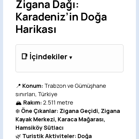
Zigana Dağı:
Karadeniz’in Doğa
Harikası
📑 İçindekiler
📍
Konum:
Trabzon ve Gümüşhane
sınırları, Türkiye
🏔️
Rakım:
2.511 metre
❄️
Öne Çıkanlar:
Zigana Geçidi, Zigana
Kayak Merkezi, Karaca Mağarası,
Hamsiköy Sütlacı
🌿
Turistik Aktiviteler:
Doğa