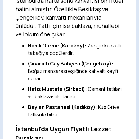
İstanbul'da hafta sonu kahvaltısı bir ritüel
halini almıştır. Özellikle Beşiktaş ve
Çengelköy, kahvaltı mekanlarıyla
ünlüdür. Tatlı için ise baklava, muhallebi
ve lokum öne çıkar.
Namlı Gurme (Karaköy):
Zengin kahvaltı
tabağıyla popülerdir.
Çınaraltı Çay Bahçesi (Çengelköy):
Boğaz manzarası eşliğinde kahvaltı keyfi
sunar.
Hafız Mustafa (Sirkeci):
Osmanlı tatlıları
ve baklavası ile tanınır.
Baylan Pastanesi (Kadıköy):
Kup Griye
tatlısı ile bilinir.
İstanbul'da Uygun Fiyatlı Lezzet
Durakları