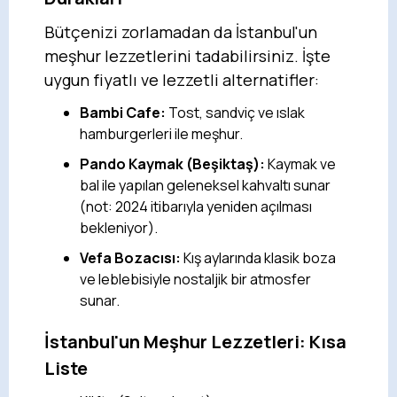
Bütçenizi zorlamadan da İstanbul'un
meşhur lezzetlerini tadabilirsiniz. İşte
uygun fiyatlı ve lezzetli alternatifler:
Bambi Cafe:
Tost, sandviç ve ıslak
hamburgerleri ile meşhur.
Pando Kaymak (Beşiktaş):
Kaymak ve
bal ile yapılan geleneksel kahvaltı sunar
(not: 2024 itibarıyla yeniden açılması
bekleniyor).
Vefa Bozacısı:
Kış aylarında klasik boza
ve leblebisiyle nostaljik bir atmosfer
sunar.
İstanbul'un Meşhur Lezzetleri: Kısa
Liste