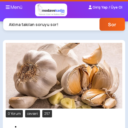
Menü
Giriş Yap / Üye Ol
Sor
Aklına takılan soruyu sor!
0 Yorum
cevseri
257