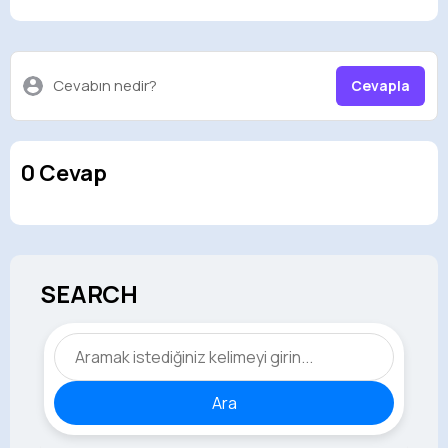
Cevabın nedir?
Cevapla
0 Cevap
SEARCH
Ara