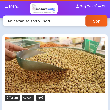
Menü
Giriş Yap / Üye Ol
Sor
Aklına takılan soruyu sor!
0 Yorum
cevseri
405