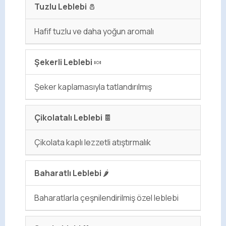
Tuzlu Leblebi
🧂
Hafif tuzlu ve daha yoğun aromalı
Şekerli Leblebi
🍬
Şeker kaplamasıyla tatlandırılmış
Çikolatalı Leblebi
🍫
Çikolata kaplı lezzetli atıştırmalık
Baharatlı Leblebi
🌶️
Baharatlarla çeşnilendirilmiş özel leblebi