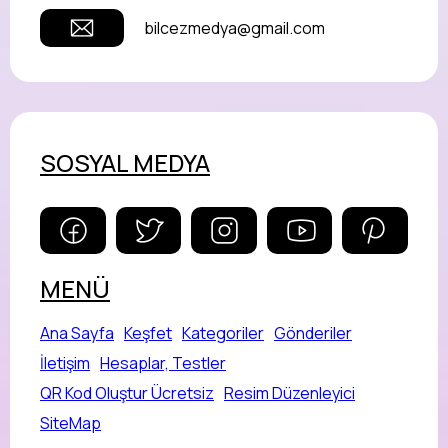
bilcezmedya@gmail.com
SOSYAL MEDYA
MENÜ
Ana Sayfa
Keşfet
Kategoriler
Gönderiler
İletişim
Hesaplar, Testler
QR Kod Oluştur Ücretsiz
Resim Düzenleyici
SiteMap