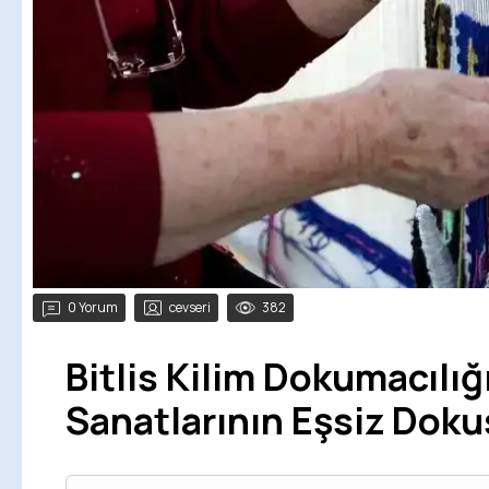
0 Yorum
cevseri
382
Bitlis Kilim Dokumacılığ
Sanatlarının Eşsiz Dok