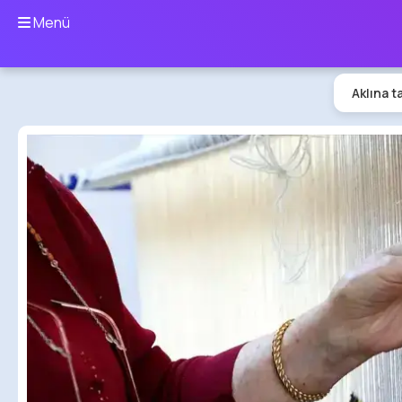
Menü
Aklına t