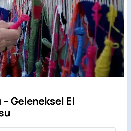
ı – Geleneksel El
usu