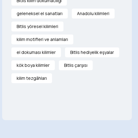
Bitlis kilim dokumacılığı
geleneksel el sanatları
Anadolu kilimleri
Bitlis yöresel kilimleri
kilim motifleri ve anlamları
el dokuması kilimler
Bitlis hediyelik eşyalar
kök boya kilimler
Bitlis çarşısı
kilim tezgâhları