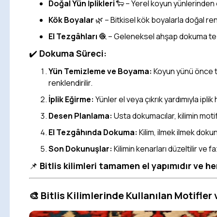
Doğal Yün İplikleri
🐑 – Yerel koyun yünlerinden e
Kök Boyalar
🌿 – Bitkisel kök boyalarla doğal ren
El Tezgâhları
🧶 – Geleneksel ahşap dokuma tezgâ
✔️
Dokuma Süreci:
Yün Temizleme ve Boyama:
Koyun yünü önce te
renklendirilir.
İplik Eğirme:
Yünler el veya çıkrık yardımıyla iplik h
Desen Planlama:
Usta dokumacılar, kilimin motif
El Tezgâhında Dokuma:
Kilim, ilmek ilmek dokun
Son Dokunuşlar:
Kilimin kenarları düzeltilir ve faz
📌
Bitlis kilimleri tamamen el yapımıdır ve he
🎨 Bitlis Kilimlerinde Kullanılan Motifler