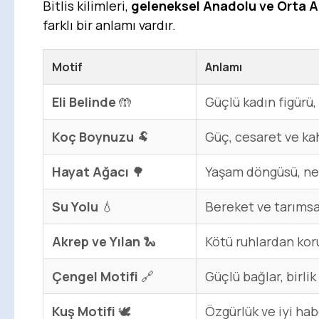
Bitlis kilimleri,
geleneksel Anadolu ve Orta Asy
farklı bir anlamı vardır.
Motif
Anlamı
Eli Belinde
🤲
Güçlü kadın figürü
Koç Boynuzu
🐏
Güç, cesaret ve k
Hayat Ağacı
🌳
Yaşam döngüsü, nesi
Su Yolu
💧
Bereket ve tarımsal
Akrep ve Yılan
🐍
Kötü ruhlardan ko
Çengel Motifi
🔗
Güçlü bağlar, birlik
Kuş Motifi
🕊️
Özgürlük ve iyi hab