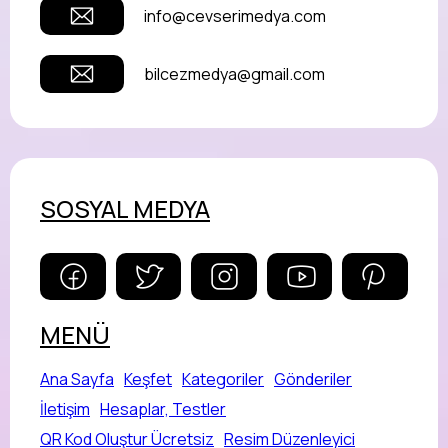
info@cevserimedya.com
bilcezmedya@gmail.com
SOSYAL MEDYA
MENÜ
Ana Sayfa
Keşfet
Kategoriler
Gönderiler
İletişim
Hesaplar, Testler
QR Kod Oluştur Ücretsiz
Resim Düzenleyici