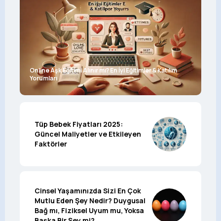
Online Aşk Eğitimi Alınır mı? En İyi Eğitimler & Katılım
Yorumları
Tüp Bebek Fiyatları 2025:
Güncel Maliyetler ve Etkileyen
Faktörler
Cinsel Yaşamınızda Sizi En Çok
Mutlu Eden Şey Nedir? Duygusal
Bağ mı, Fiziksel Uyum mu, Yoksa
Başka Bir Şey mi?