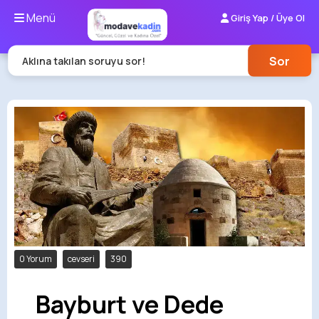
Menü
Giriş Yap / Üye Ol
Sor
Aklına takılan soruyu sor!
0 Yorum
cevseri
390
Bayburt ve Dede