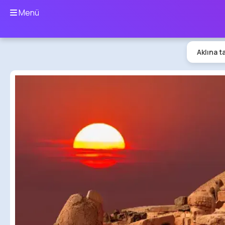
Menü
Aklına t