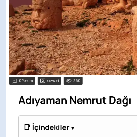
0 Yorum
cevseri
360
Adıyaman Nemrut Dağı
📑 İçindekiler