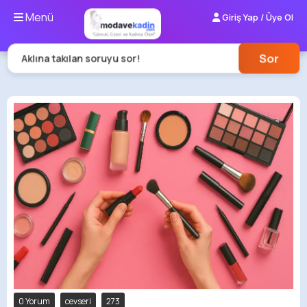
Menü
Giriş Yap / Üye Ol
Sor
Aklına takılan soruyu sor!
0 Yorum
cevseri
273