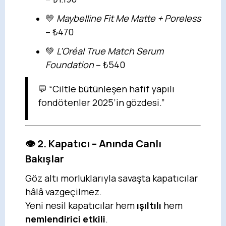
💛
Maybelline Fit Me Matte + Poreless
– ₺470
💚
L’Oréal True Match Serum
Foundation
– ₺540
💬 “Ciltle bütünleşen hafif yapılı
fondötenler 2025’in gözdesi.”
👁️ 2. Kapatıcı – Anında Canlı
Bakışlar
Göz altı morluklarıyla savaşta kapatıcılar
hâlâ vazgeçilmez.
Yeni nesil kapatıcılar hem
ışıltılı
hem
nemlendirici etkili
.