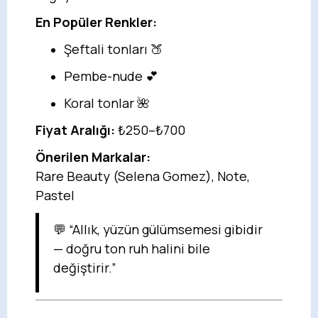
En Popüler Renkler:
Şeftali tonları 🍑
Pembe-nude 💕
Koral tonlar 🌺
Fiyat Aralığı:
₺250–₺700
Önerilen Markalar:
Rare Beauty (Selena Gomez), Note,
Pastel
💬 “Allık, yüzün gülümsemesi gibidir
— doğru ton ruh halini bile
değiştirir.”