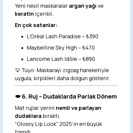
Yeni nesil maskaralar
argan yağı
ve
keratin
içerikli.
En çok satanlar:
L’Oréal Lash Paradise – ₺390
Maybelline Sky High – ₺470
Lancome Lash Idôle – ₺890
💡 Tüyo: Maskarayı zigzag hareketiyle
uygula, kirpikleri daha dolgun gösterir.
💋 6. Ruj – Dudaklarda Parlak Dönem
Mat rujlar yerini
nemli ve parlayan
dudaklara
bıraktı.
“Glossy Lip Look” 2025’in en büyük
trendi.