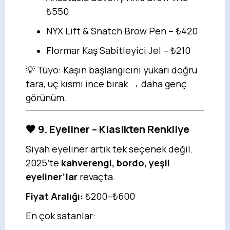
₺550
NYX Lift & Snatch Brow Pen – ₺420
Flormar Kaş Sabitleyici Jel – ₺210
💡 Tüyo: Kaşın başlangıcını yukarı doğru
tara, uç kısmı ince bırak → daha genç
görünüm.
🖤 9. Eyeliner – Klasikten Renkliye
Siyah eyeliner artık tek seçenek değil.
2025’te
kahverengi, bordo, yeşil
eyeliner’lar
revaçta.
Fiyat Aralığı:
₺200–₺600
En çok satanlar: