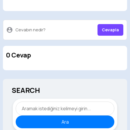
Cevabın nedir?
Cevapla
0 Cevap
SEARCH
Ara