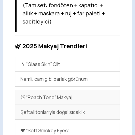
(Tam set: fondöten + kapatıcı +
allık + maskara + ruj + far paleti +
sabitleyici)
🌿 2025 Makyaj Trendleri
💧 “Glass Skin” Cilt
Nemli, cam gibi parlak görünüm
🍑 “Peach Tone” Makyaj
Şeftali tonlarıyla doğal sıcaklık
🖤 “Soft Smokey Eyes”