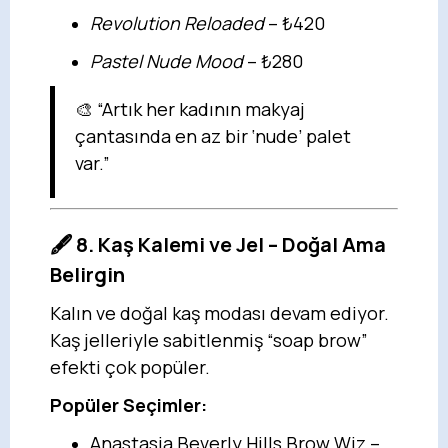
Revolution Reloaded
– ₺420
Pastel Nude Mood
– ₺280
🎨 “Artık her kadının makyaj
çantasında en az bir ‘nude’ palet
var.”
🖋️ 8. Kaş Kalemi ve Jel – Doğal Ama
Belirgin
Kalın ve doğal kaş modası devam ediyor.
Kaş jelleriyle sabitlenmiş “soap brow”
efekti çok popüler.
Popüler Seçimler:
Anastasia Beverly Hills Brow Wiz –