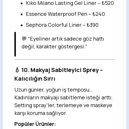
Kiko Milano Lasting Gel Liner – ₺520
Essence Waterproof Pen – ₺240
Sephora Colorful Liner – ₺390
💬 “Eyeliner artık sadece göz hattı
değil, karakter göstergesi.”
💧 10. Makyaj Sabitleyici Sprey –
Kalıcılığın Sırrı
Uzun günler, yoğun iş temposu…
Kadınların makyajı sabitleme isteği arttı.
Setting spray’ler, terlemeye ve maskeye
karşı koruma sağlıyor.
Popüler Ürünler: