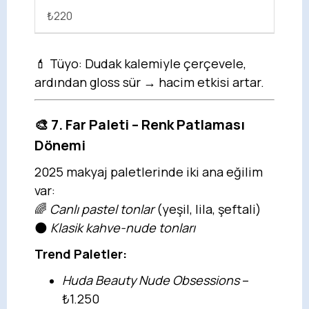
₺220
💄 Tüyo: Dudak kalemiyle çerçevele,
ardından gloss sür → hacim etkisi artar.
🎨 7. Far Paleti – Renk Patlaması
Dönemi
2025 makyaj paletlerinde iki ana eğilim
var:
🌈
Canlı pastel tonlar
(yeşil, lila, şeftali)
🌑
Klasik kahve-nude tonları
Trend Paletler:
Huda Beauty Nude Obsessions
–
₺1.250