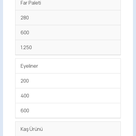
Far Paleti
280
600
1.250
Eyeliner
200
400
600
Kaş Ürünü