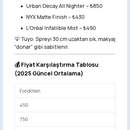
Urban Decay All Nighter – ₺850
NYX Matte Finish – ₺430
L’Oréal Infallible Mist – ₺490
💡 Tüyo: Spreyi 30 cm uzaktan sık, makyaj
“donar” gibi sabitlenir.
💰 Fiyat Karşılaştırma Tablosu
(2025 Güncel Ortalama)
Fondöten
450
750