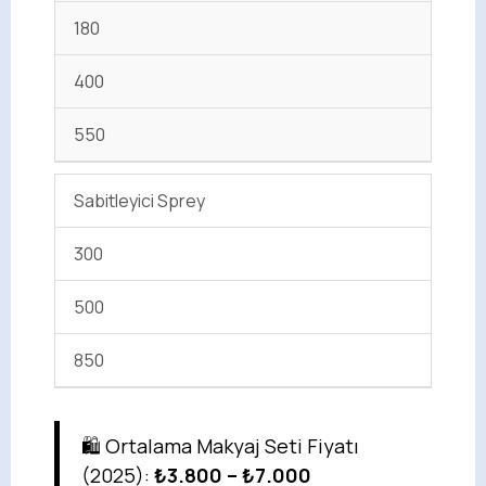
180
400
550
Sabitleyici Sprey
300
500
850
🛍️ Ortalama Makyaj Seti Fiyatı
(2025):
₺3.800 – ₺7.000