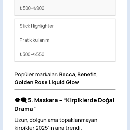
₺500–₺900
Stick Highlighter
Pratik kullanım
₺300–₺550
Popüler markalar:
Becca
,
Benefit
,
Golden Rose Liquid Glow
👁️‍🗨️ 5. Maskara – “Kirpiklerde Doğal
Drama”
Uzun, dolgun ama topaklanmayan
kirpikler 2025’in ana trendi.