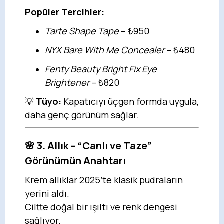
Popüler Tercihler:
Tarte Shape Tape
– ₺950
NYX Bare With Me Concealer
– ₺480
Fenty Beauty Bright Fix Eye
Brightener
– ₺820
💡
Tüyo:
Kapatıcıyı üçgen formda uygula,
daha genç görünüm sağlar.
🌸 3. Allık – “Canlı ve Taze”
Görünümün Anahtarı
Krem allıklar 2025’te klasik pudraların
yerini aldı.
Ciltte doğal bir ışıltı ve renk dengesi
sağlıyor.