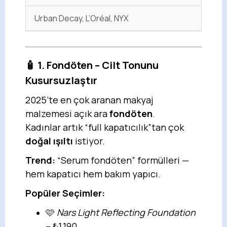
Urban Decay, L’Oréal, NYX
🧴 1. Fondöten – Cilt Tonunu
Kusursuzlaştır
2025’te en çok aranan makyaj
malzemesi açık ara
fondöten
.
Kadınlar artık “full kapatıcılık”tan çok
doğal ışıltı
istiyor.
Trend:
“Serum fondöten” formülleri —
hem kapatıcı hem bakım yapıcı.
Popüler Seçimler:
🩷
Nars Light Reflecting Foundation
– ₺1.190