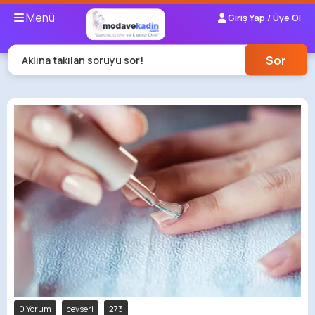
Menü
Giriş Yap / Üye Ol
Sor
Aklına takılan soruyu sor!
0 Yorum
cevseri
273