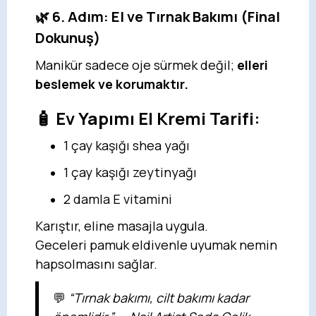
🌿 6. Adım: El ve Tırnak Bakımı (Final
Dokunuş)
Manikür sadece oje sürmek değil;
elleri
beslemek ve korumaktır.
🧴 Ev Yapımı El Kremi Tarifi:
1 çay kaşığı shea yağı
1 çay kaşığı zeytinyağı
2 damla E vitamini
Karıştır, eline masajla uygula.
Geceleri pamuk eldivenle uyumak nemin
hapsolmasını sağlar.
💬
“Tırnak bakımı, cilt bakımı kadar