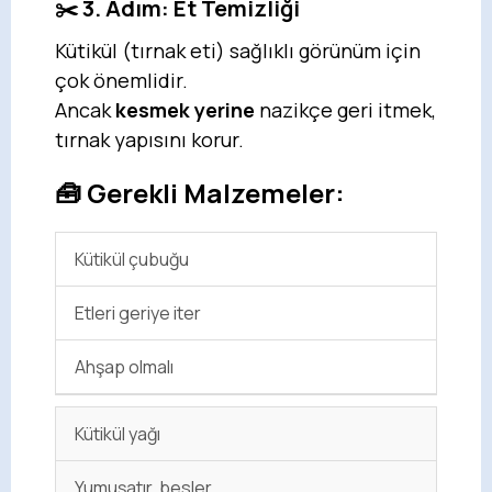
✂️ 3. Adım: Et Temizliği
Kütikül (tırnak eti) sağlıklı görünüm için
çok önemlidir.
Ancak
kesmek yerine
nazikçe geri itmek,
tırnak yapısını korur.
🧰 Gerekli Malzemeler:
Kütikül çubuğu
Etleri geriye iter
Ahşap olmalı
Kütikül yağı
Yumuşatır, besler