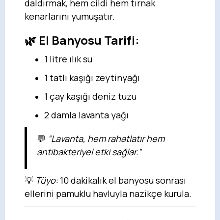
daldırmak, hem cildi hem tırnak
kenarlarını yumuşatır.
🌿 El Banyosu Tarifi:
1 litre ılık su
1 tatlı kaşığı zeytinyağı
1 çay kaşığı deniz tuzu
2 damla lavanta yağı
💬
“Lavanta, hem rahatlatır hem
antibakteriyel etki sağlar.”
💡
Tüyo:
10 dakikalık el banyosu sonrası
ellerini pamuklu havluyla nazikçe kurula.