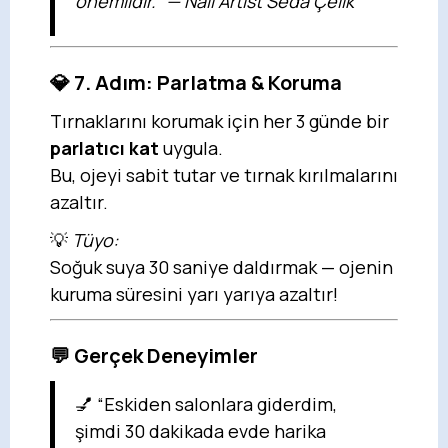
önemlidir.” — Nail Artist Seda Çelik
💎 7. Adım: Parlatma & Koruma
Tırnaklarını korumak için her 3 günde bir
parlatıcı kat
uygula.
Bu, ojeyi sabit tutar ve tırnak kırılmalarını
azaltır.
💡
Tüyo:
Soğuk suya 30 saniye daldırmak — ojenin
kuruma süresini yarı yarıya azaltır!
💬 Gerçek Deneyimler
💅 “Eskiden salonlara giderdim,
şimdi 30 dakikada evde harika