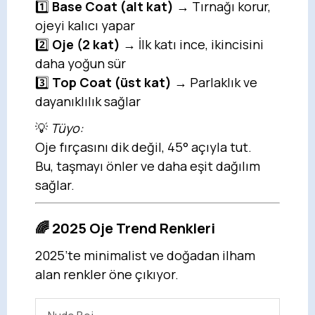
1️⃣
Base Coat (alt kat)
→ Tırnağı korur,
ojeyi kalıcı yapar
2️⃣
Oje (2 kat)
→ İlk katı ince, ikincisini
daha yoğun sür
3️⃣
Top Coat (üst kat)
→ Parlaklık ve
dayanıklılık sağlar
💡
Tüyo:
Oje fırçasını dik değil, 45° açıyla tut.
Bu, taşmayı önler ve daha eşit dağılım
sağlar.
🌈 2025 Oje Trend Renkleri
2025’te minimalist ve doğadan ilham
alan renkler öne çıkıyor.