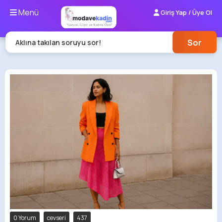
Menü
Giriş Yap / Üye Ol
Sor
Aklına takılan soruyu sor!
0 Yorum
cevseri
437