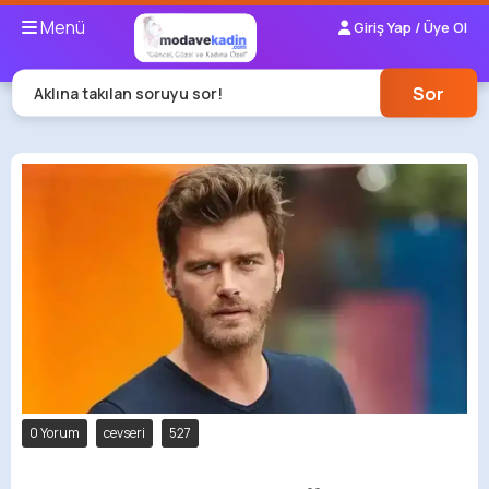
Menü
Giriş Yap / Üye Ol
Sor
Aklına takılan soruyu sor!
0 Yorum
cevseri
527