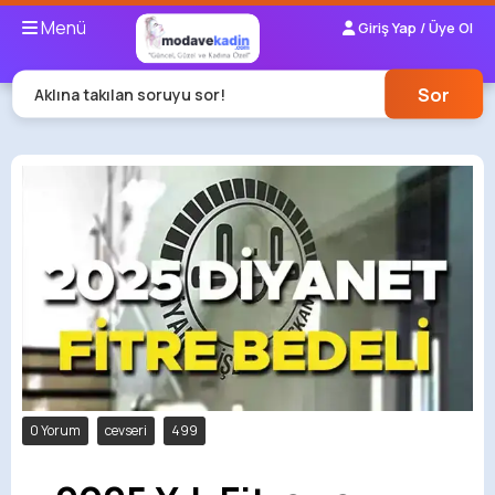
Menü
Giriş Yap / Üye Ol
Sor
Aklına takılan soruyu sor!
0 Yorum
cevseri
499