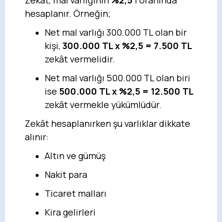
Zekât, mal varlığının
%2,5
'i oranında
hesaplanır. Örneğin;
Net mal varlığı 300.000 TL olan bir
kişi,
300.000 TL x %2,5 = 7.500 TL
zekât vermelidir.
Net mal varlığı 500.000 TL olan biri
ise
500.000 TL x %2,5 = 12.500 TL
zekât vermekle yükümlüdür.
Zekât hesaplanırken şu varlıklar dikkate
alınır:
Altın ve gümüş
Nakit para
Ticaret malları
Kira gelirleri