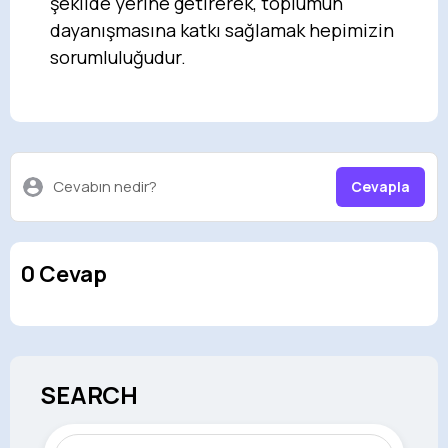
şekilde yerine getirerek, toplumun
dayanışmasına katkı sağlamak hepimizin
sorumluluğudur.
Cevabın nedir?
Cevapla
0 Cevap
SEARCH