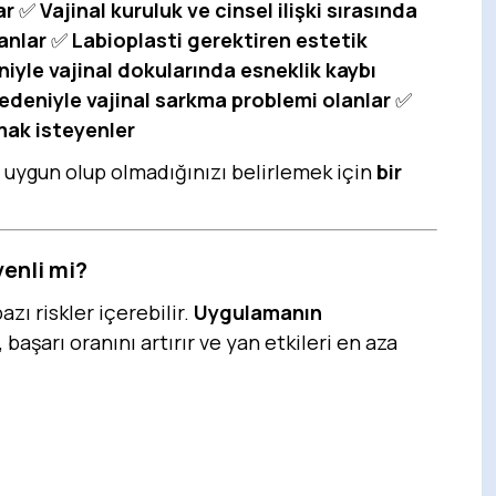
ar
✅
Vajinal kuruluk ve cinsel ilişki sırasında
anlar
✅
Labioplasti gerektiren estetik
yle vajinal dokularında esneklik kaybı
deniyle vajinal sarkma problemi olanlar
✅
mak isteyenler
in uygun olup olmadığınızı belirlemek için
bir
venli mi?
zı riskler içerebilir.
Uygulamanın
, başarı oranını artırır ve yan etkileri en aza