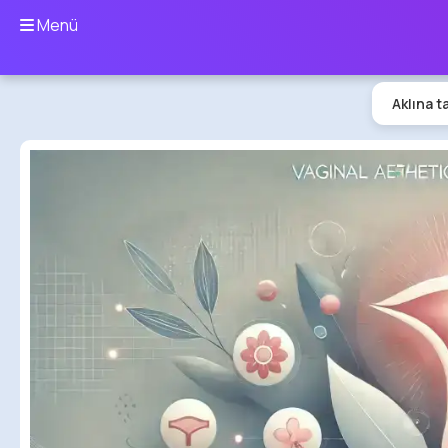
Menü
Aklına t