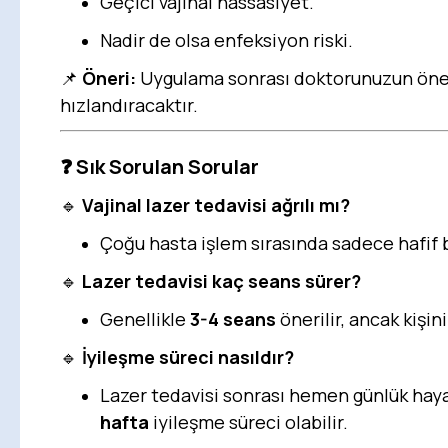
Geçici vajinal hassasiyet.
Nadir de olsa enfeksiyon riski.
📌
Öneri:
Uygulama sonrası doktorunuzun öneri
hızlandıracaktır.
❓
Sık Sorulan Sorular
🔹
Vajinal lazer tedavisi ağrılı mı?
Çoğu hasta işlem sırasında sadece hafif bir
🔹
Lazer tedavisi kaç seans sürer?
Genellikle
3-4 seans
önerilir, ancak kişin
🔹
İyileşme süreci nasıldır?
Lazer tedavisi sonrası hemen günlük haya
hafta
iyileşme süreci olabilir.