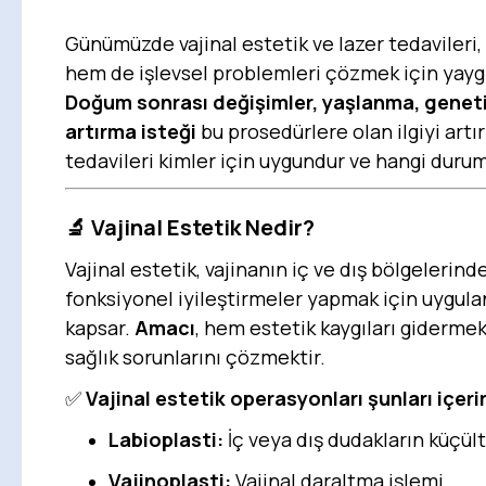
Günümüzde vajinal estetik ve lazer tedavileri,
hem de işlevsel problemleri çözmek için yaygı
Doğum sonrası değişimler, yaşlanma, genetik
artırma isteği
bu prosedürlere olan ilgiyi artır
tedavileri kimler için uygundur ve hangi duruml
🔬
Vajinal Estetik Nedir?
Vajinal estetik, vajinanın iç ve dış bölgelerin
fonksiyonel iyileştirmeler yapmak için uygula
kapsar.
Amacı
, hem estetik kaygıları gidermek
sağlık sorunlarını çözmektir.
✅
Vajinal estetik operasyonları şunları içerir
Labioplasti:
İç veya dış dudakların küçült
Vajinoplasti:
Vajinal daraltma işlemi.