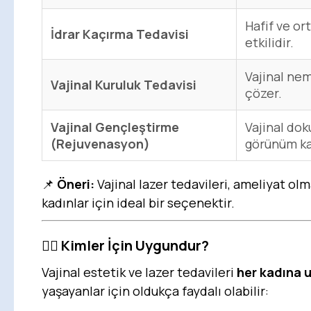
Hafif ve or
İdrar Kaçırma Tedavisi
etkilidir.
Vajinal nem
Vajinal Kuruluk Tedavisi
çözer.
Vajinal Gençleştirme
Vajinal dok
(Rejuvenasyon)
görünüm ka
📌
Öneri:
Vajinal lazer tedavileri, ameliyat ol
kadınlar için ideal bir seçenektir.
👩‍⚕️
Kimler İçin Uygundur?
Vajinal estetik ve lazer tedavileri
her kadına 
yaşayanlar için oldukça faydalı olabilir: