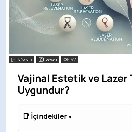
0 Yorum
cevseri
417
Vajinal Estetik ve Lazer 
Uygundur?
📑 İçindekiler