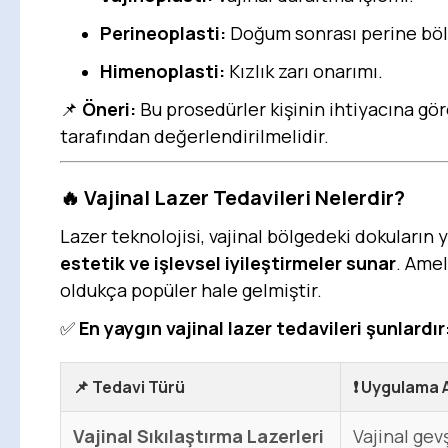
Perineoplasti:
Doğum sonrası perine bölge
Himenoplasti:
Kızlık zarı onarımı.
📌
Öneri:
Bu prosedürler kişinin ihtiyacına gö
tarafından değerlendirilmelidir.
🔥
Vajinal Lazer Tedavileri Nelerdir?
Lazer teknolojisi, vajinal bölgedeki dokuların
estetik ve işlevsel iyileştirmeler sunar
. Amel
oldukça popüler hale gelmiştir.
✅
En yaygın vajinal lazer tedavileri şunlardır
📌
Tedavi Türü
❗
Uygulama A
Vajinal Sıkılaştırma Lazerleri
Vajinal gevş