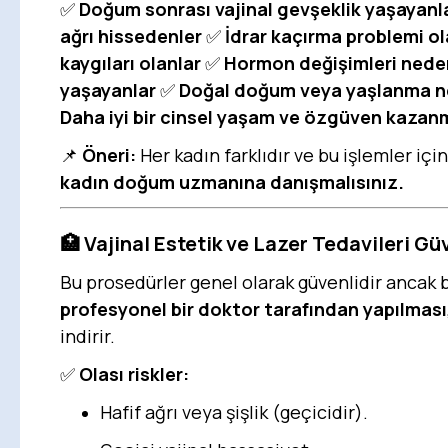
✅
Doğum sonrası vajinal gevşeklik yaşayanl
ağrı hissedenler
✅
İdrar kaçırma problemi ol
kaygıları olanlar
✅
Hormon değişimleri nedeni
yaşayanlar
✅
Doğal doğum veya yaşlanma ne
Daha iyi bir cinsel yaşam ve özgüven kazan
📌
Öneri:
Her kadın farklıdır ve bu işlemler iç
kadın doğum uzmanına danışmalısınız.
🏥
Vajinal Estetik ve Lazer Tedavileri Gü
Bu prosedürler genel olarak güvenlidir ancak ba
profesyonel bir doktor tarafından yapılması
indirir.
✅
Olası riskler:
Hafif ağrı veya şişlik (geçicidir).