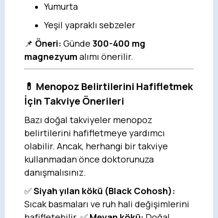
Yumurta
Yeşil yapraklı sebzeler
📌
Öneri:
Günde
300-400 mg
magnezyum
alımı önerilir.
💊
Menopoz Belirtilerini Hafifletmek
İçin Takviye Önerileri
Bazı doğal takviyeler menopoz
belirtilerini hafifletmeye yardımcı
olabilir. Ancak, herhangi bir takviye
kullanmadan önce doktorunuza
danışmalısınız.
✅
Siyah yılan kökü (Black Cohosh):
Sıcak basmaları ve ruh hali değişimlerini
hafifletebilir. ✅
Meyan kökü:
Doğal