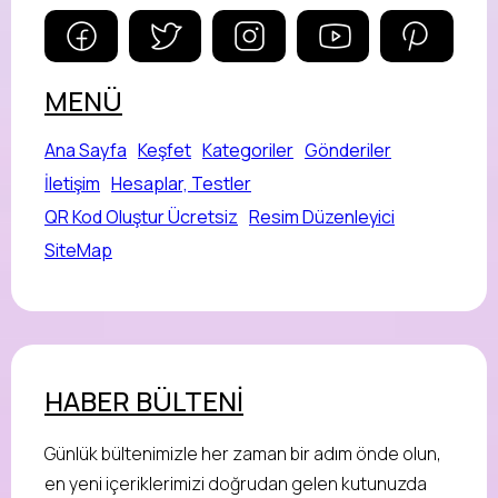
MENÜ
Ana Sayfa
Keşfet
Kategoriler
Gönderiler
İletişim
Hesaplar, Testler
QR Kod Oluştur Ücretsiz
Resim Düzenleyici
SiteMap
HABER BÜLTENİ
Günlük bültenimizle her zaman bir adım önde olun,
en yeni içeriklerimizi doğrudan gelen kutunuzda