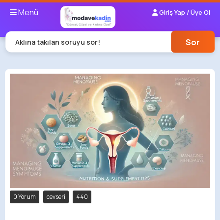
Menü
Giriş Yap / Üye Ol
Sor
Aklına takılan soruyu sor!
0 Yorum
cevseri
440