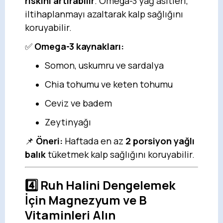
riskini artırabilir
. Omega-3 yağ asitleri,
iltihaplanmayı azaltarak kalp sağlığını
koruyabilir.
✅
Omega-3 kaynakları:
Somon, uskumru ve sardalya
Chia tohumu ve keten tohumu
Ceviz ve badem
Zeytinyağı
📌
Öneri:
Haftada en az
2 porsiyon yağlı
balık
tüketmek kalp sağlığını koruyabilir.
4️⃣
Ruh Halini Dengelemek
İçin Magnezyum ve B
Vitaminleri Alın