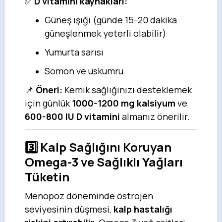
✅
D vitamini kaynakları:
Güneş ışığı (günde 15-20 dakika
güneşlenmek yeterli olabilir)
Yumurta sarısı
Somon ve uskumru
📌
Öneri:
Kemik sağlığınızı desteklemek
için günlük
1000-1200 mg kalsiyum
ve
600-800 IU D vitamini
almanız önerilir.
3️⃣
Kalp Sağlığını Koruyan
Omega-3 ve Sağlıklı Yağları
Tüketin
Menopoz döneminde östrojen
seviyesinin düşmesi,
kalp hastalığı