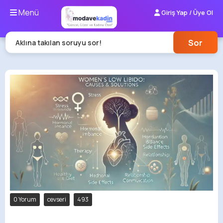
Menü
Giriş Yap / Üye Ol
Sor
Aklına takılan soruyu sor!
0 Yorum
cevseri
493