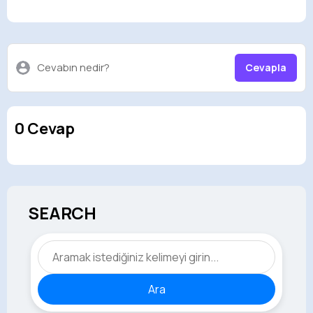
Cevabın nedir?
Cevapla
0 Cevap
SEARCH
Ara