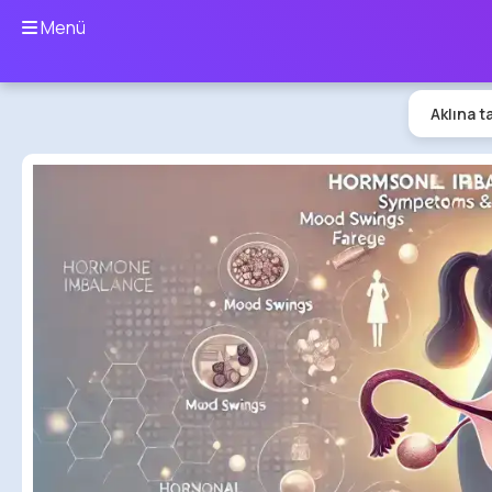
Menü
Aklına t