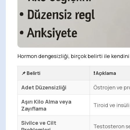
Hormon dengesizliği, birçok belirti ile kendini 
📌
Belirti
❗
Açıklama
Adet Düzensizliği
Östrojen ve pro
Aşırı Kilo Alma veya
Tiroid ve insül
Zayıflama
Sivilce ve Cilt
Testosteron se
Problemleri