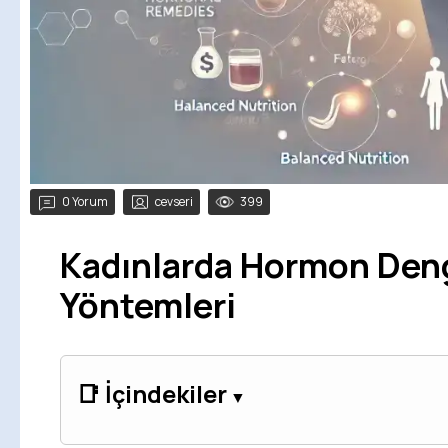
0 Yorum
cevseri
399
Kadınlarda Hormon Deng
Yöntemleri
📑 İçindekiler