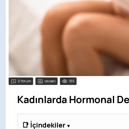
0 Yorum
cevseri
165
Kadınlarda Hormonal De
📑 İçindekiler