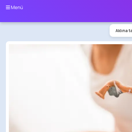
Menü
Aklına t