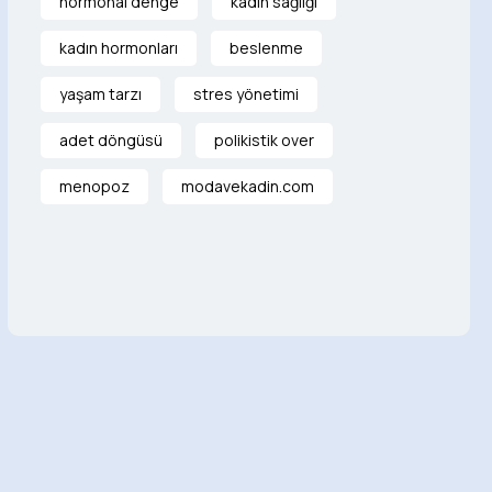
hormonal denge
kadın sağlığı
kadın hormonları
beslenme
yaşam tarzı
stres yönetimi
adet döngüsü
polikistik over
menopoz
modavekadin.com