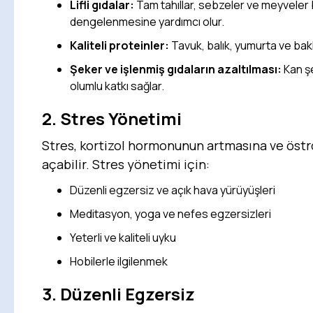
Lifli gıdalar:
Tam tahıllar, sebzeler ve meyveler 
dengelenmesine yardımcı olur.
Kaliteli proteinler:
Tavuk, balık, yumurta ve bakl
Şeker ve işlenmiş gıdaların azaltılması:
Kan şe
olumlu katkı sağlar.
2. Stres Yönetimi
Stres, kortizol hormonunun artmasına ve öst
açabilir. Stres yönetimi için:
Düzenli egzersiz ve açık hava yürüyüşleri
Meditasyon, yoga ve nefes egzersizleri
Yeterli ve kaliteli uyku
Hobilerle ilgilenmek
3. Düzenli Egzersiz