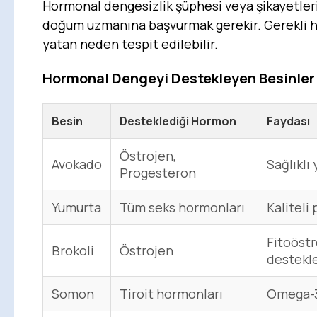
Hormonal dengesizlik şüphesi veya şikayetlerin
doğum uzmanına başvurmak gerekir. Gerekli hor
yatan neden tespit edilebilir.
Hormonal Dengeyi Destekleyen Besinler
Besin
Desteklediği Hormon
Faydası
Östrojen,
Avokado
Sağlıklı
Progesteron
Yumurta
Tüm seks hormonları
Kaliteli
Fitoöstr
Brokoli
Östrojen
destekl
Somon
Tiroit hormonları
Omega-3 