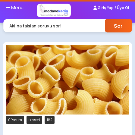
Menü
Giriş Yap / Üye Ol
Sor
Aklına takılan soruyu sor!
0 Yorum
cevseri
182