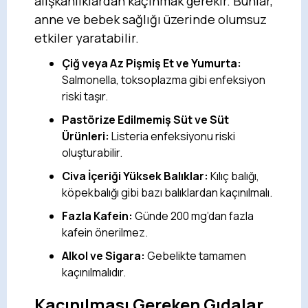
alışkanlıklardan kaçınmak gerekir. Bunlar,
anne ve bebek sağlığı üzerinde olumsuz
etkiler yaratabilir.
Çiğ veya Az Pişmiş Et ve Yumurta:
Salmonella, toksoplazma gibi enfeksiyon
riski taşır.
Pastörize Edilmemiş Süt ve Süt
Ürünleri:
Listeria enfeksiyonu riski
oluşturabilir.
Civa İçeriği Yüksek Balıklar:
Kılıç balığı,
köpekbalığı gibi bazı balıklardan kaçınılmalı.
Fazla Kafein:
Günde 200 mg’dan fazla
kafein önerilmez.
Alkol ve Sigara:
Gebelikte tamamen
kaçınılmalıdır.
Kaçınılması Gereken Gıdalar