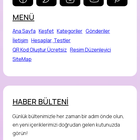
MENÜ
Ana Sayfa
Keşfet
Kategoriler
Gönderiler
İletişim
Hesaplar, Testler
QR Kod Oluştur Ücretsiz
Resim Düzenleyici
SiteMap
HABER BÜLTENİ
Günlük bültenimizle her zaman bir adım önde olun,
en yeni içeriklerimizi doğrudan gelen kutunuzda
görün!