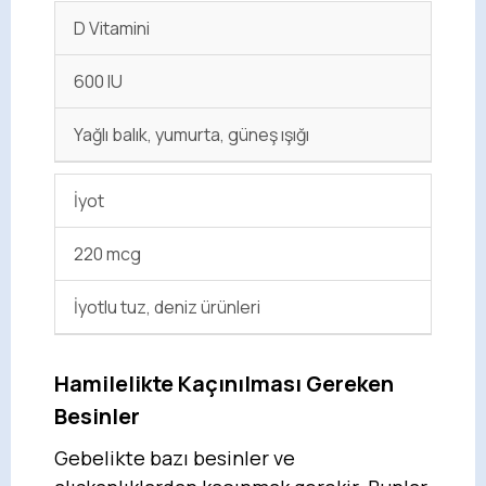
D Vitamini
600 IU
Yağlı balık, yumurta, güneş ışığı
İyot
220 mcg
İyotlu tuz, deniz ürünleri
Hamilelikte Kaçınılması Gereken
Besinler
Gebelikte bazı besinler ve