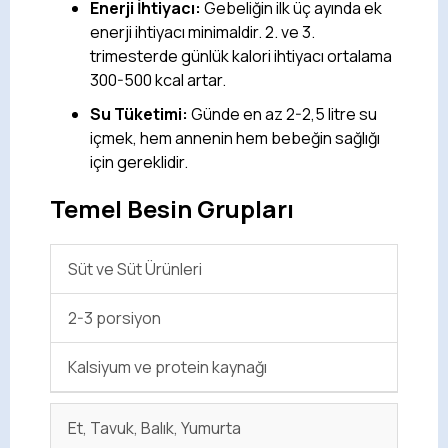
Enerji İhtiyacı:
Gebeliğin ilk üç ayında ek
enerji ihtiyacı minimaldir. 2. ve 3.
trimesterde günlük kalori ihtiyacı ortalama
300-500 kcal artar.
Su Tüketimi:
Günde en az 2-2,5 litre su
içmek, hem annenin hem bebeğin sağlığı
için gereklidir.
Temel Besin Grupları
Süt ve Süt Ürünleri
2-3 porsiyon
Kalsiyum ve protein kaynağı
Et, Tavuk, Balık, Yumurta