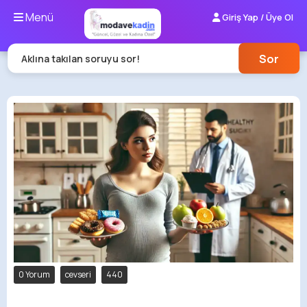
Menü
Giriş Yap / Üye Ol
Sor
Aklına takılan soruyu sor!
0 Yorum
cevseri
440