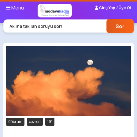
Menü
Giriş Yap / Üye Ol
Sor
Aklına takılan soruyu sor!
0 Yorum
cevseri
191