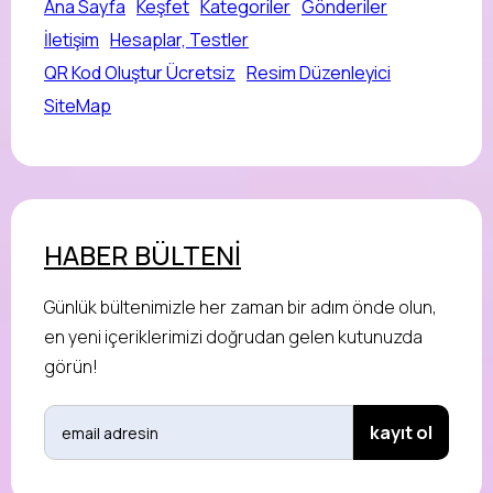
Ana Sayfa
Keşfet
Kategoriler
Gönderiler
İletişim
Hesaplar, Testler
QR Kod Oluştur Ücretsiz
Resim Düzenleyici
SiteMap
HABER BÜLTENİ
Günlük bültenimizle her zaman bir adım önde olun,
en yeni içeriklerimizi doğrudan gelen kutunuzda
görün!