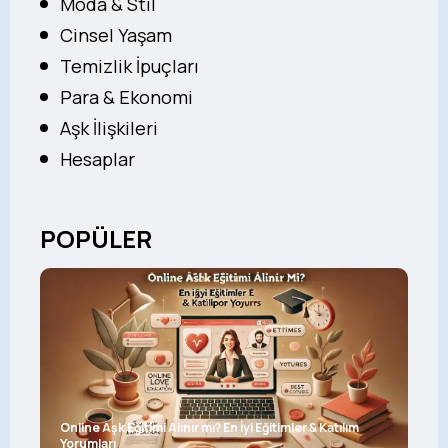
Moda & Stil
Cinsel Yaşam
Temizlik İpuçları
Para & Ekonomi
Aşk İlişkileri
Hesaplar
POPÜLER
Online Aşk Eğitimi Alınır mı? En İyi Eğitimler & Katılım
Yorumları