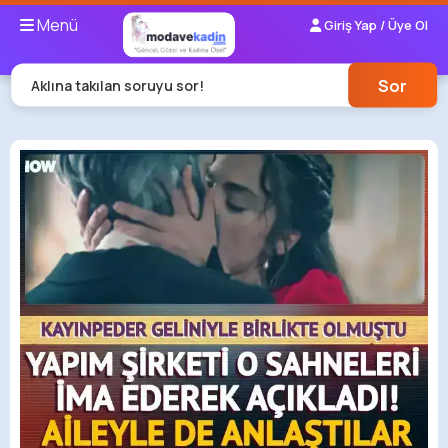
Menü
Giriş Yap / Üye Ol
Sor
Aklına takılan soruyu sor!