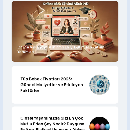
Online Aşk Eğitimi Alınır mı? En İyi Eğitimler & Katılım
Yorumları
Tüp Bebek Fiyatları 2025:
Güncel Maliyetler ve Etkileyen
Faktörler
Cinsel Yaşamınızda Sizi En Çok
Mutlu Eden Şey Nedir? Duygusal
Bağ mı, Fiziksel Uyum mu, Yoksa