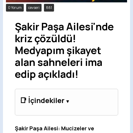
0 Yorum
cevseri
881
Şakir Paşa Ailesi'nde
kriz çözüldü!
Medyapım şikayet
alan sahneleri ima
edip açıkladı!
📑 İçindekiler
Şakir Paşa Ailesi: Mucizeler ve