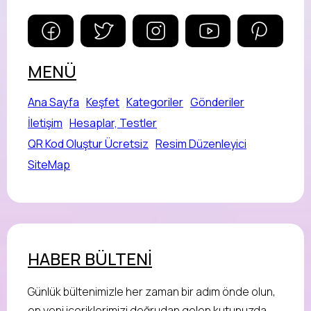
MENÜ
Ana Sayfa
Keşfet
Kategoriler
Gönderiler
İletişim
Hesaplar, Testler
QR Kod Oluştur Ücretsiz
Resim Düzenleyici
SiteMap
HABER BÜLTENİ
Günlük bültenimizle her zaman bir adım önde olun,
en yeni içeriklerimizi doğrudan gelen kutunuzda