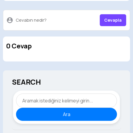
Cevabın nedir?
Cevapla
0 Cevap
SEARCH
Ara