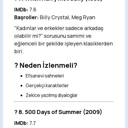
IMDb:
7.6
Başroller:
Billy Crystal, Meg Ryan
"Kadınlar ve erkekler sadece arkadaş
olabilir mi?" sorusunu samimi ve
eğlenceli bir şekilde işleyen klasiklerden
biri.
? Neden İzlenmeli?
Efsanevi sahneleri
Gerçekçi karakterler
Zekice yazılmış diyaloglar
?
8. 500 Days of Summer
(2009)
IMDb:
7.7