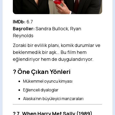
IMDb:
6.7
Başroller:
Sandra Bullock, Ryan
Reynolds
Zoraki bir evlilik planı, komik durumlar ve
beklenmedik bir aşk… Bu film hem
eğlendiriyor hem de duygulandırıyor.
? Öne Çıkan Yönleri
Mükemmel oyuncu kimyası
Eğlenceli diyaloglar
Alaska’nın büyüleyici manzaraları
?
7. When Harry Met Sally
(1989)