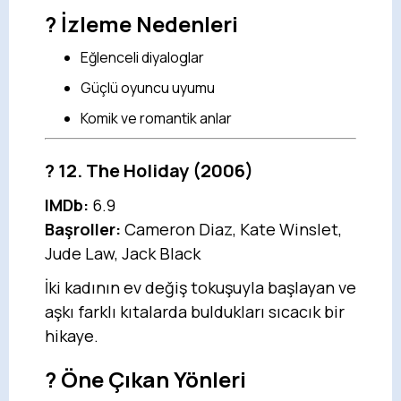
? İzleme Nedenleri
Eğlenceli diyaloglar
Güçlü oyuncu uyumu
Komik ve romantik anlar
?
12. The Holiday
(2006)
IMDb:
6.9
Başroller:
Cameron Diaz, Kate Winslet,
Jude Law, Jack Black
İki kadının ev değiş tokuşuyla başlayan ve
aşkı farklı kıtalarda buldukları sıcacık bir
hikaye.
? Öne Çıkan Yönleri