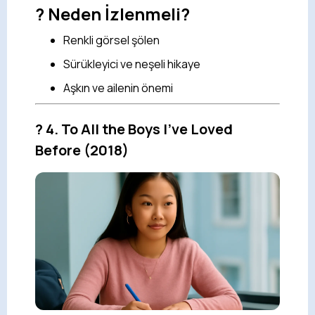
? Neden İzlenmeli?
Renkli görsel şölen
Sürükleyici ve neşeli hikaye
Aşkın ve ailenin önemi
?
4. To All the Boys I've Loved
Before
(2018)