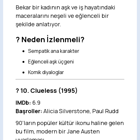
Bekar bir kadının aşk ve iş hayatındaki
maceralarını neşeli ve eğlenceli bir
şekilde anlatıyor.
? Neden İzlenmeli?
Sempatik ana karakter
Eğlenceli aşk üçgeni
Komik diyaloglar
?
10. Clueless
(1995)
IMDb:
6.9
Başroller:
Alicia Silverstone, Paul Rudd
90’ların popüler kültür ikonu haline gelen
bu film, modern bir Jane Austen
uyarlaması.