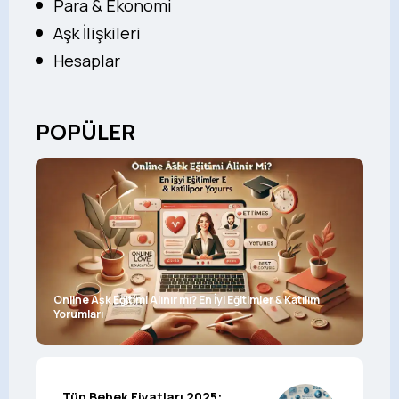
Para & Ekonomi
Aşk İlişkileri
Hesaplar
POPÜLER
Online Aşk Eğitimi Alınır mı? En İyi Eğitimler & Katılım
Yorumları
Tüp Bebek Fiyatları 2025: