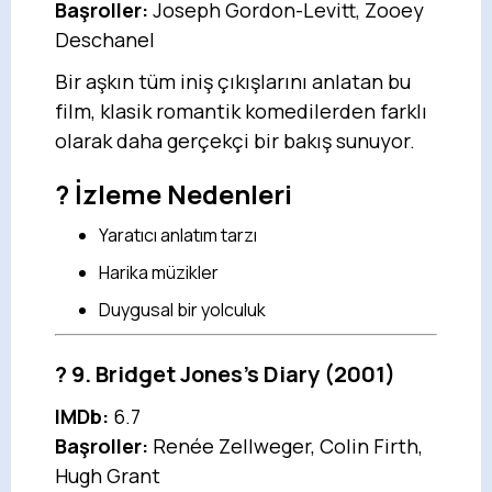
Başroller:
Joseph Gordon-Levitt, Zooey
Deschanel
Bir aşkın tüm iniş çıkışlarını anlatan bu
film, klasik romantik komedilerden farklı
olarak daha gerçekçi bir bakış sunuyor.
? İzleme Nedenleri
Yaratıcı anlatım tarzı
Harika müzikler
Duygusal bir yolculuk
?
9. Bridget Jones's Diary
(2001)
IMDb:
6.7
Başroller:
Renée Zellweger, Colin Firth,
Hugh Grant