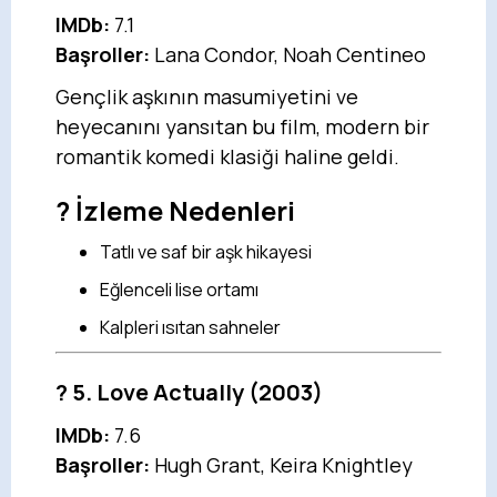
IMDb:
7.1
Başroller:
Lana Condor, Noah Centineo
Gençlik aşkının masumiyetini ve
heyecanını yansıtan bu film, modern bir
romantik komedi klasiği haline geldi.
? İzleme Nedenleri
Tatlı ve saf bir aşk hikayesi
Eğlenceli lise ortamı
Kalpleri ısıtan sahneler
?
5. Love Actually
(2003)
IMDb:
7.6
Başroller:
Hugh Grant, Keira Knightley