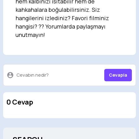
hem kalbinizi ısıtabilir hem de
kahkahalara boğulabilirsiniz. Siz
hangilerini izlediniz? Favori filminiz
hangisi? ?? Yorumlarda paylaşmayı
unutmayın!
Cevabın nedir?
Cevapla
0 Cevap