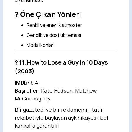
? Öne Çıkan Yönleri
Renkli ve enerjik atmosfer
Gençlik ve dostluk teması
Moda ikonları
?
11. How to Lose a Guy in 10 Days
(2003)
IMDb:
6.4
Başroller:
Kate Hudson, Matthew
McConaughey
Bir gazeteci ve bir reklamcının tatlı
rekabetiyle başlayan aşk hikayesi, bol
kahkaha garantili!