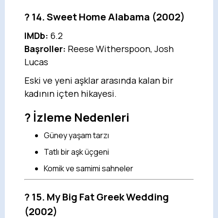
?
14. Sweet Home Alabama
(2002)
IMDb:
6.2
Başroller:
Reese Witherspoon, Josh
Lucas
Eski ve yeni aşklar arasında kalan bir
kadının içten hikayesi.
? İzleme Nedenleri
Güney yaşam tarzı
Tatlı bir aşk üçgeni
Komik ve samimi sahneler
?
15. My Big Fat Greek Wedding
(2002)