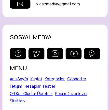
bilcezmedya@gmail.com
SOSYAL MEDYA
MENÜ
Ana Sayfa
Keşfet
Kategoriler
Gönderiler
İletişim
Hesaplar, Testler
QR Kod Oluştur Ücretsiz
Resim Düzenleyici
SiteMap