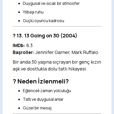
Duygusal ve sıcak bir atmosfer
Yılbaşı ruhu
Güçlü oyuncu kadrosu
?
13. 13 Going on 30
(2004)
IMDb:
6.3
Başroller:
Jennifer Garner, Mark Ruffalo
Bir anda 30 yaşına sıçrayan bir genç kızın
aşk ve dostlukla dolu tatlı hikayesi.
? Neden İzlenmeli?
Eğlenceli zaman yolculuğu
Tatlı ve duygusal anlar
Güzel bir mesaj