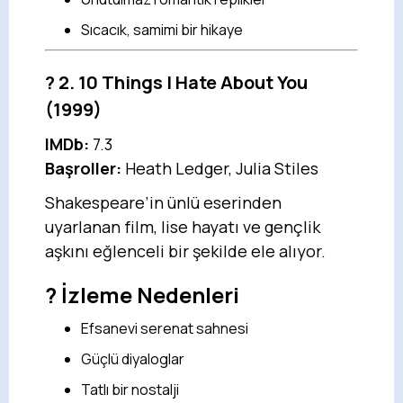
Sıcacık, samimi bir hikaye
?
2. 10 Things I Hate About You
(1999)
IMDb:
7.3
Başroller:
Heath Ledger, Julia Stiles
Shakespeare’in ünlü eserinden
uyarlanan film, lise hayatı ve gençlik
aşkını eğlenceli bir şekilde ele alıyor.
? İzleme Nedenleri
Efsanevi serenat sahnesi
Güçlü diyaloglar
Tatlı bir nostalji