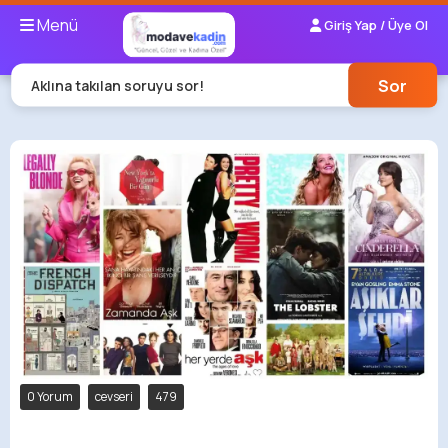
Menü
Giriş Yap / Üye Ol
Sor
Aklına takılan soruyu sor!
0 Yorum
cevseri
479