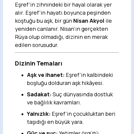
Eşref’in zihnindeki bir hayal olarak yer
alır. Eşref’in hayatı boyunca peşinden
koştuğu bu aşk, bir gün
Nisan Akyol
ile
yeniden canlanır. Nisan’ın gerçekten
Rüya olup olmadığı, dizinin en merak
edilen sorusudur.
Dizinin Temaları
Aşk ve ihanet:
Eşref’in kalbindeki
boşluğu dolduran aşk hikâyesi.
Sadakat:
Suç dünyasında dostluk
ve bağlılık kavramları.
Yalnızlık:
Eşref’in çocukluktan beri
taşıdığı en büyük yara.
Güç ve suç:
Yetimler örgütü