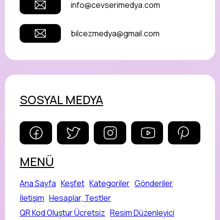
info@cevserimedya.com
bilcezmedya@gmail.com
SOSYAL MEDYA
MENÜ
Ana Sayfa
Keşfet
Kategoriler
Gönderiler
İletişim
Hesaplar, Testler
QR Kod Oluştur Ücretsiz
Resim Düzenleyici