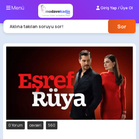
Menü
Giriş Yap / Üye Ol
Sor
Aklına takılan soruyu sor!
0 Yorum
cevseri
560