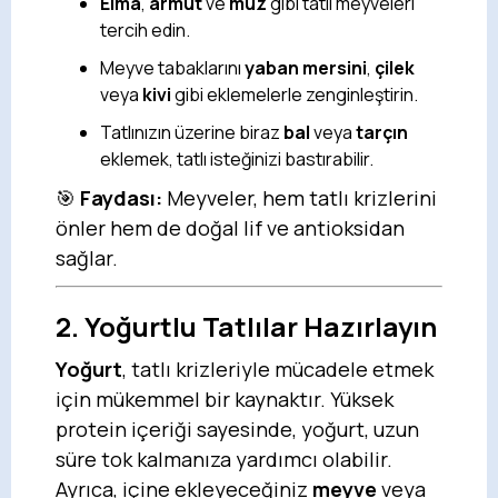
Elma
,
armut
ve
muz
gibi tatlı meyveleri
tercih edin.
Meyve tabaklarını
yaban mersini
,
çilek
veya
kivi
gibi eklemelerle zenginleştirin.
Tatlınızın üzerine biraz
bal
veya
tarçın
eklemek, tatlı isteğinizi bastırabilir.
🎯
Faydası:
Meyveler, hem tatlı krizlerini
önler hem de doğal lif ve antioksidan
sağlar.
2. Yoğurtlu Tatlılar Hazırlayın
Yoğurt
, tatlı krizleriyle mücadele etmek
için mükemmel bir kaynaktır. Yüksek
protein içeriği sayesinde, yoğurt, uzun
süre tok kalmanıza yardımcı olabilir.
Ayrıca, içine ekleyeceğiniz
meyve
veya