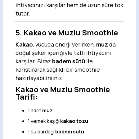
ihtiyacınızı karşılar hem de uzun süre tok
tutar.
5. Kakao ve Muzlu Smoothie
Kakao
, vücuda enerji verirken,
muz
da
doğal şeker içeriğiyle tatlı ihtiyacını
karşılar. Biraz
badem sütü
ile
karıştırarak sağlıklı bir smoothie
hazırlayabilirsiniz.
Kakao ve Muzlu Smoothie
Tarifi:
1 adet
muz
1 yemek kaşığı
kakao tozu
1 su bardağı
badem sütü