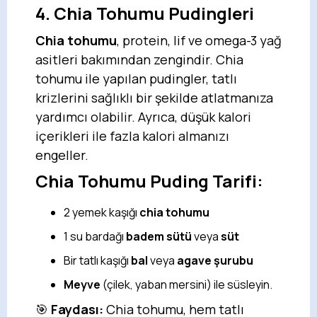
4. Chia Tohumu Pudingleri
Chia tohumu
, protein, lif ve omega-3 yağ
asitleri bakımından zengindir. Chia
tohumu ile yapılan pudingler, tatlı
krizlerini sağlıklı bir şekilde atlatmanıza
yardımcı olabilir. Ayrıca, düşük kalori
içerikleri ile fazla kalori almanızı
engeller.
Chia Tohumu Puding Tarifi:
2 yemek kaşığı
chia tohumu
1 su bardağı
badem sütü
veya
süt
Bir tatlı kaşığı
bal
veya
agave şurubu
Meyve
(çilek, yaban mersini) ile süsleyin.
🎯
Faydası:
Chia tohumu, hem tatlı