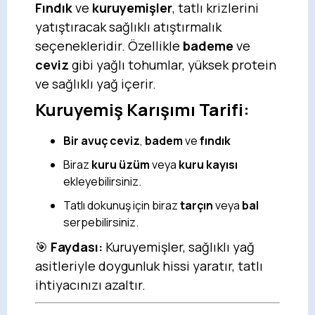
Fındık
ve
kuruyemişler
, tatlı krizlerini
yatıştıracak sağlıklı atıştırmalık
seçenekleridir. Özellikle
bademe
ve
ceviz
gibi yağlı tohumlar, yüksek protein
ve sağlıklı yağ içerir.
Kuruyemiş Karışımı Tarifi:
Bir avuç ceviz
,
badem
ve
fındık
Biraz
kuru üzüm
veya
kuru kayısı
ekleyebilirsiniz.
Tatlı dokunuş için biraz
tarçın
veya
bal
serpebilirsiniz.
🎯
Faydası:
Kuruyemişler, sağlıklı yağ
asitleriyle doygunluk hissi yaratır, tatlı
ihtiyacınızı azaltır.