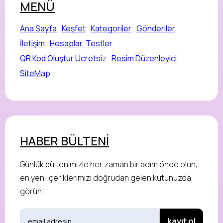
MENÜ
Ana Sayfa
Keşfet
Kategoriler
Gönderiler
İletişim
Hesaplar, Testler
QR Kod Oluştur Ücretsiz
Resim Düzenleyici
SiteMap
HABER BÜLTENİ
Günlük bültenimizle her zaman bir adım önde olun,
en yeni içeriklerimizi doğrudan gelen kutunuzda
görün!