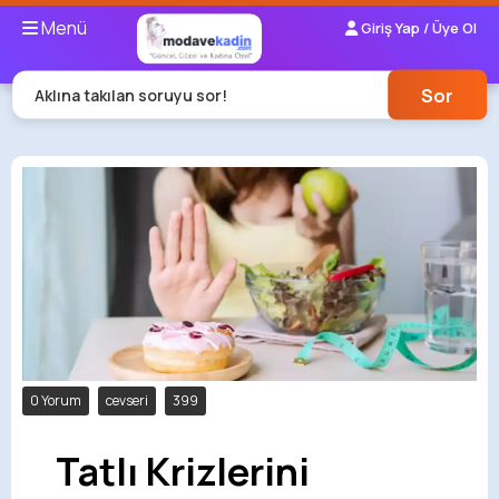
Menü
Giriş Yap / Üye Ol
Sor
Aklına takılan soruyu sor!
0 Yorum
cevseri
399
Tatlı Krizlerini